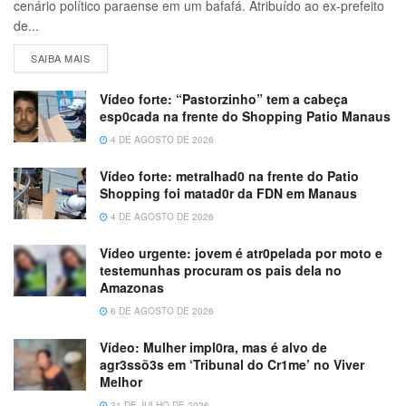
cenário político paraense em um bafafá. Atribuído ao ex-prefeito
de...
SAIBA MAIS
Vídeo forte: “Pastorzinho” tem a cabeça
esp0cada na frente do Shopping Patio Manaus
4 DE AGOSTO DE 2026
Vídeo forte: metralhad0 na frente do Patio
Shopping foi matad0r da FDN em Manaus
4 DE AGOSTO DE 2026
Vídeo urgente: jovem é atr0pelada por moto e
testemunhas procuram os pais dela no
Amazonas
6 DE AGOSTO DE 2026
Vídeo: Mulher impl0ra, mas é alvo de
agr3ssõ3s em ‘Tribunal do Cr1me’ no Viver
Melhor
31 DE JULHO DE 2026