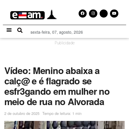
sexta-feira, 07, agosto, 2026
Especial Publicitário
Publicidade
Vídeo: Menino abaixa a
calç@ e é flagrado se
esfr3gando em mulher no
meio de rua no Alvorada
2 de outubro de 2025
Tempo de leitura: 1 min