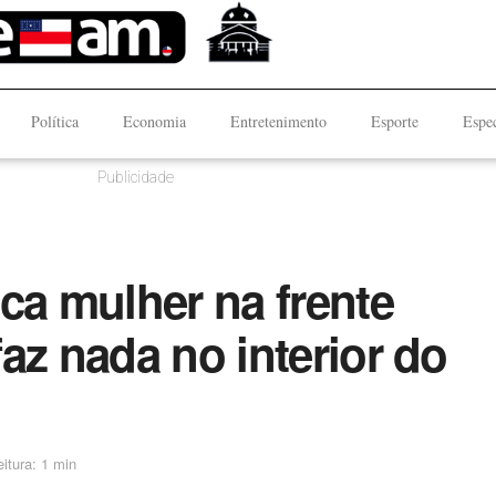
Política
Economia
Entretenimento
Esporte
Espec
Publicidade
ca mulher na frente
az nada no interior do
itura: 1 min