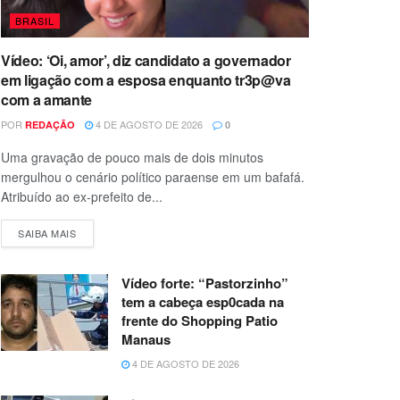
BRASIL
Vídeo: ‘Oi, amor’, diz candidato a governador
em ligação com a esposa enquanto tr3p@va
com a amante
POR
4 DE AGOSTO DE 2026
REDAÇÃO
0
Uma gravação de pouco mais de dois minutos
mergulhou o cenário político paraense em um bafafá.
Atribuído ao ex-prefeito de...
SAIBA MAIS
Vídeo forte: “Pastorzinho”
tem a cabeça esp0cada na
frente do Shopping Patio
Manaus
4 DE AGOSTO DE 2026