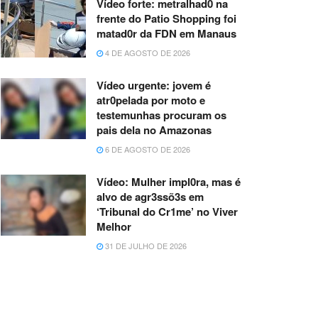
Vídeo forte: metralhad0 na
frente do Patio Shopping foi
matad0r da FDN em Manaus
4 DE AGOSTO DE 2026
Vídeo urgente: jovem é
atr0pelada por moto e
testemunhas procuram os
pais dela no Amazonas
6 DE AGOSTO DE 2026
Vídeo: Mulher impl0ra, mas é
alvo de agr3ssõ3s em
‘Tribunal do Cr1me’ no Viver
Melhor
31 DE JULHO DE 2026