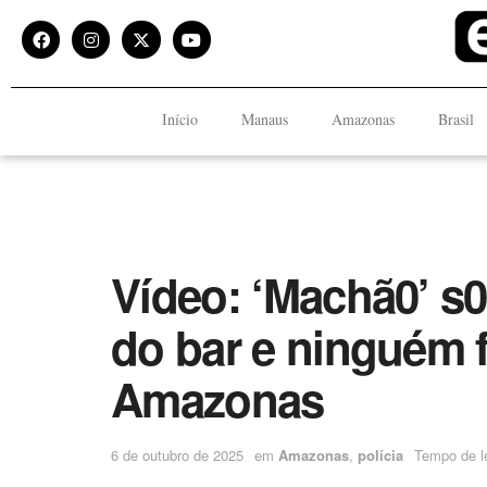
Início
Manaus
Amazonas
Brasil
Vídeo: ‘Machã0’ s0
do bar e ninguém f
Amazonas
6 de outubro de 2025
em
Amazonas
,
polícia
Tempo de le