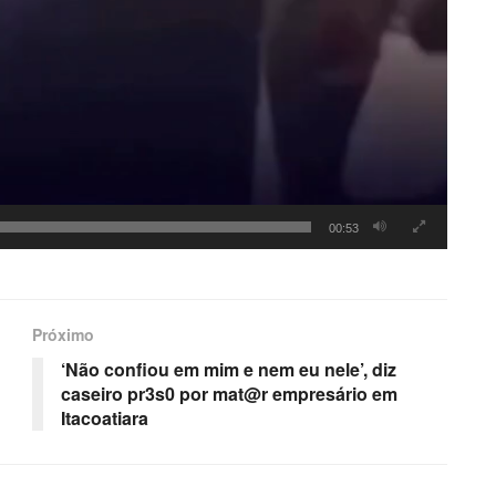
00:53
Próximo
‘Não confiou em mim e nem eu nele’, diz
caseiro pr3s0 por mat@r empresário em
Itacoatiara