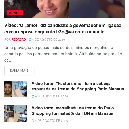
BRASIL
Vídeo: ‘Oi, amor’, diz candidato a governador em ligação
com a esposa enquanto tr3p@va com a amante
POR
REDAÇÃO
4 DE AGOSTO DE 2026
Uma gravação de pouco mais de dois minutos mergulhou o
cenário político paraense em um bafafá. Atribuído ao ex-prefeito
de...
SAIBA MAIS
Vídeo forte: “Pastorzinho” tem a cabeça
esp0cada na frente do Shopping Patio Manaus
4 DE AGOSTO DE 2026
Vídeo forte: metralhad0 na frente do Patio
Shopping foi matad0r da FDN em Manaus
4 DE AGOSTO DE 2026