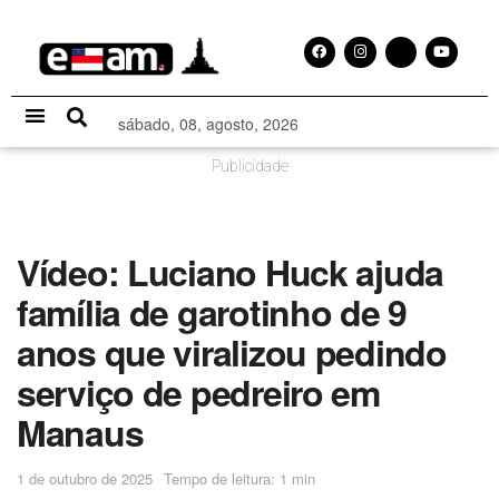
sábado, 08, agosto, 2026
Especial Publicitário
Publicidade
Vídeo: Luciano Huck ajuda
família de garotinho de 9
anos que viralizou pedindo
serviço de pedreiro em
Manaus
1 de outubro de 2025
Tempo de leitura: 1 min