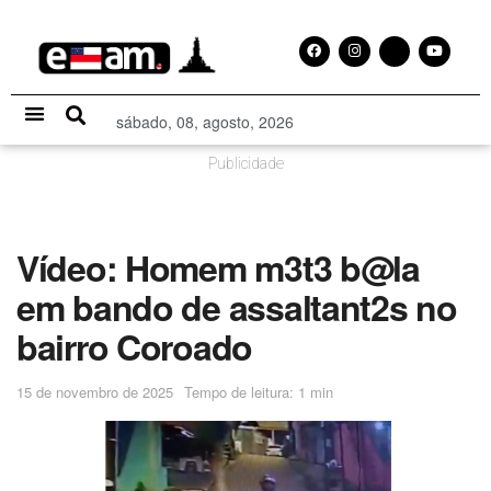
sábado, 08, agosto, 2026
Especial Publicitário
Publicidade
Vídeo: Homem m3t3 b@la
em bando de assaltant2s no
bairro Coroado
15 de novembro de 2025
Tempo de leitura: 1 min