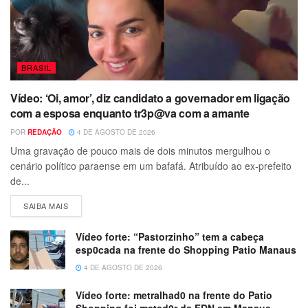
BRASIL
Vídeo: ‘Oi, amor’, diz candidato a governador em ligação
com a esposa enquanto tr3p@va com a amante
POR
REDAÇÃO
4 DE AGOSTO DE 2026
Uma gravação de pouco mais de dois minutos mergulhou o
cenário político paraense em um bafafá. Atribuído ao ex-prefeito
de...
SAIBA MAIS
Vídeo forte: “Pastorzinho” tem a cabeça
esp0cada na frente do Shopping Patio Manaus
4 DE AGOSTO DE 2026
Vídeo forte: metralhad0 na frente do Patio
Shopping foi matad0r da FDN em Manaus