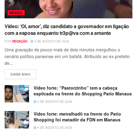
BRASIL
Vídeo: ‘Oi, amor’, diz candidato a governador em ligação
com a esposa enquanto tr3p@va com a amante
POR
REDAÇÃO
4 DE AGOSTO DE 2026
Uma gravação de pouco mais de dois minutos mergulhou o
cenário político paraense em um bafafá. Atribuído ao ex-prefeito
de...
SAIBA MAIS
Vídeo forte: “Pastorzinho” tem a cabeça
esp0cada na frente do Shopping Patio Manaus
4 DE AGOSTO DE 2026
Vídeo forte: metralhad0 na frente do Patio
Shopping foi matad0r da FDN em Manaus
4 DE AGOSTO DE 2026