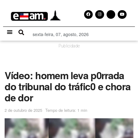
sexta-feira, 07, agosto, 2026
Especial Publicitário
Publicidade
Vídeo: homem leva p0rrada
do tribunal do tráfic0 e chora
de dor
2 de outubro de 2025
Tempo de leitura: 1 min