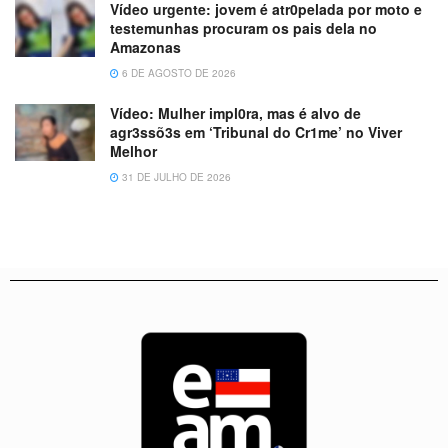
Vídeo urgente: jovem é atr0pelada por moto e
testemunhas procuram os pais dela no
Amazonas
6 DE AGOSTO DE 2026
Vídeo: Mulher impl0ra, mas é alvo de
agr3ssõ3s em ‘Tribunal do Cr1me’ no Viver
Melhor
31 DE JULHO DE 2026