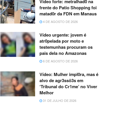
Vídeo forte: metralhad0 na
frente do Patio Shopping foi
matad0r da FDN em Manaus
4 DE AGOSTO DE 2026
Vídeo urgente: jovem é
atr0pelada por moto e
testemunhas procuram os
pais dela no Amazonas
6 DE AGOSTO DE 2026
Vídeo: Mulher impl0ra, mas é
alvo de agr3ssõ3s em
‘Tribunal do Cr1me’ no Viver
Melhor
31 DE JULHO DE 2026