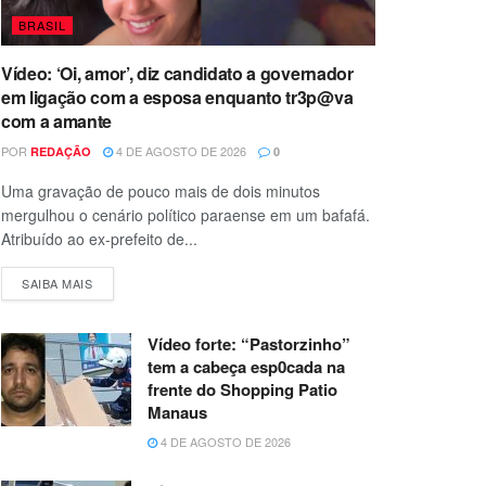
BRASIL
Vídeo: ‘Oi, amor’, diz candidato a governador
em ligação com a esposa enquanto tr3p@va
com a amante
POR
4 DE AGOSTO DE 2026
REDAÇÃO
0
Uma gravação de pouco mais de dois minutos
mergulhou o cenário político paraense em um bafafá.
Atribuído ao ex-prefeito de...
SAIBA MAIS
Vídeo forte: “Pastorzinho”
tem a cabeça esp0cada na
frente do Shopping Patio
Manaus
4 DE AGOSTO DE 2026