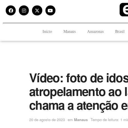
Início
Manaus
Amazonas
Brasil
Vídeo: foto de ido
atropelamento ao 
chama a atenção 
20 de agosto de 2023
em
Manaus
Tempo de leitura: 1 mi