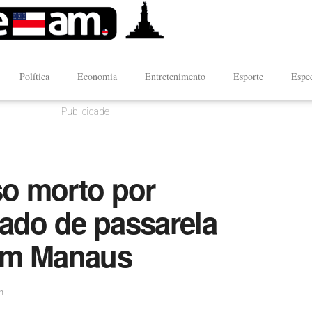
Política
Economia
Entretenimento
Esporte
Espec
Publicidade
so morto por
lado de passarela
em Manaus
n