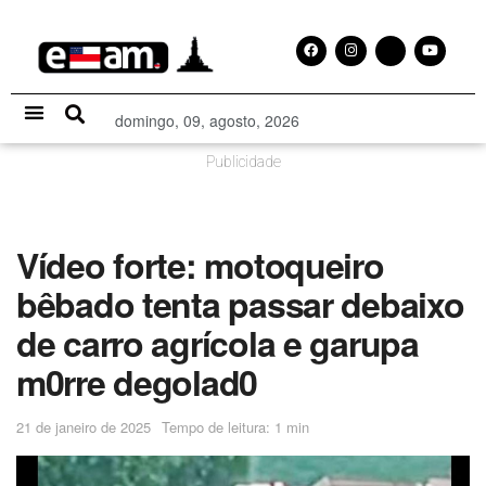
domingo, 09, agosto, 2026
Especial Publicitário
Publicidade
Vídeo forte: motoqueiro
bêbado tenta passar debaixo
de carro agrícola e garupa
m0rre degolad0
21 de janeiro de 2025
Tempo de leitura: 1 min