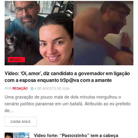
BRASIL
Vídeo: ‘Oi, amor’, diz candidato a governador em ligação
com a esposa enquanto tr3p@va com a amante
POR
REDAÇÃO
4 DE AGOSTO DE 2026
Uma gravação de pouco mais de dois minutos mergulhou o
cenário político paraense em um bafafá. Atribuído ao ex-prefeito
de...
SAIBA MAIS
Vídeo forte: “Pastorzinho” tem a cabeça