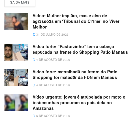
SAIBA MAIS
Vídeo: Mulher impl0ra, mas é alvo de
agr3ssõ3s em ‘Tribunal do Cr1me’ no Viver
Melhor
31 DE JULHO DE 2026
Vídeo forte: “Pastorzinho” tem a cabeça
esp0cada na frente do Shopping Patio Manaus
4 DE AGOSTO DE 2026
Vídeo forte: metralhad0 na frente do Patio
Shopping foi matad0r da FDN em Manaus
4 DE AGOSTO DE 2026
Vídeo urgente: jovem é atr0pelada por moto e
testemunhas procuram os pais dela no
Amazonas
6 DE AGOSTO DE 2026