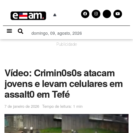
domingo, 09, agosto, 2026
Especial Publicitário
Publicidade
Vídeo: Crimin0s0s atacam
jovens e levam celulares em
assalt0 em Tefé
7 de janeiro de 2026
Tempo de leitura: 1 min