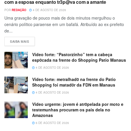
com a esposa enquanto tr3p@va com a amante
POR
REDAÇÃO
4 DE AGOSTO DE 2026
Uma gravação de pouco mais de dois minutos mergulhou o
cenário político paraense em um bafafá. Atribuído ao ex-prefeito
de...
SAIBA MAIS
Vídeo forte: “Pastorzinho” tem a cabeça
esp0cada na frente do Shopping Patio Manaus
4 DE AGOSTO DE 2026
Vídeo forte: metralhad0 na frente do Patio
Shopping foi matad0r da FDN em Manaus
4 DE AGOSTO DE 2026
Vídeo urgente: jovem é atr0pelada por moto e
testemunhas procuram os pais dela no
Amazonas
6 DE AGOSTO DE 2026