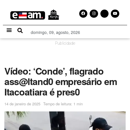
domingo, 09, agosto, 2026
Especial Publicitário
Publicidade
Vídeo: ‘Conde’, flagrado
ass@ltand0 empresário em
Itacoatiara é pres0
14 de janeiro de 2025
Tempo de leitura: 1 min