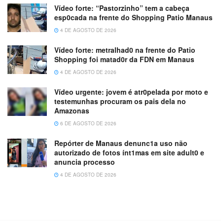
Vídeo forte: “Pastorzinho” tem a cabeça
esp0cada na frente do Shopping Patio Manaus
4 DE AGOSTO DE 2026
Vídeo forte: metralhad0 na frente do Patio
Shopping foi matad0r da FDN em Manaus
4 DE AGOSTO DE 2026
Vídeo urgente: jovem é atr0pelada por moto e
testemunhas procuram os pais dela no
Amazonas
6 DE AGOSTO DE 2026
Repórter de Manaus denunc1a uso não
autorizado de fotos ínt1mas em site adult0 e
anuncia processo
4 DE AGOSTO DE 2026