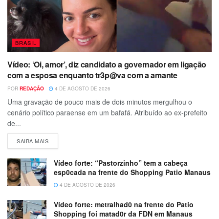
BRASIL
Vídeo: ‘Oi, amor’, diz candidato a governador em ligação
com a esposa enquanto tr3p@va com a amante
POR
REDAÇÃO
4 DE AGOSTO DE 2026
Uma gravação de pouco mais de dois minutos mergulhou o
cenário político paraense em um bafafá. Atribuído ao ex-prefeito
de...
SAIBA MAIS
Vídeo forte: “Pastorzinho” tem a cabeça
esp0cada na frente do Shopping Patio Manaus
4 DE AGOSTO DE 2026
Vídeo forte: metralhad0 na frente do Patio
Shopping foi matad0r da FDN em Manaus