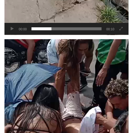
00:00
00:10
Tocador
de
vídeo