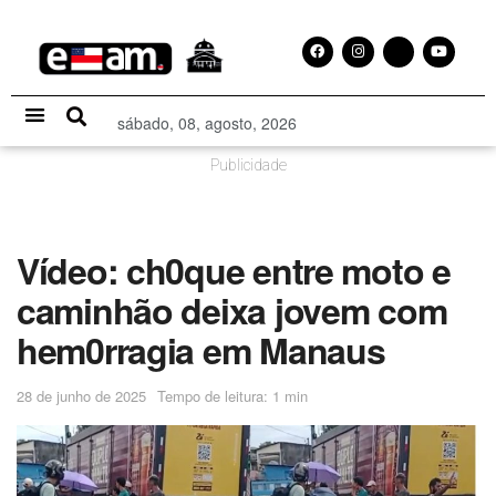
sábado, 08, agosto, 2026
Especial Publicitário
Publicidade
Vídeo: ch0que entre moto e
caminhão deixa jovem com
hem0rragia em Manaus
28 de junho de 2025
Tempo de leitura: 1 min