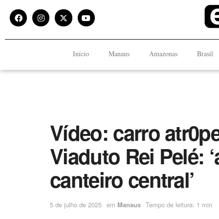
Início
Manaus
Amazonas
Brasil
Vídeo: carro atr0p
Viaduto Rei Pelé:
canteiro central’
5 de julho de 2025
em
Manaus
Tempo de leitura: 1 min