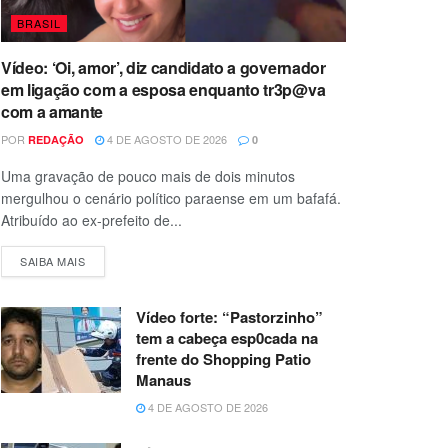
BRASIL
Vídeo: ‘Oi, amor’, diz candidato a governador
em ligação com a esposa enquanto tr3p@va
com a amante
POR
4 DE AGOSTO DE 2026
REDAÇÃO
0
Uma gravação de pouco mais de dois minutos
mergulhou o cenário político paraense em um bafafá.
Atribuído ao ex-prefeito de...
SAIBA MAIS
Vídeo forte: “Pastorzinho”
tem a cabeça esp0cada na
frente do Shopping Patio
Manaus
4 DE AGOSTO DE 2026