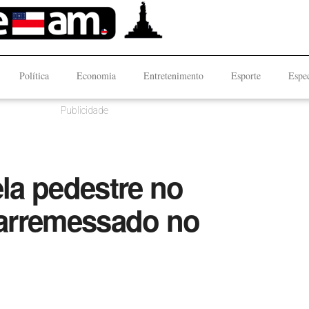
Política
Economia
Entretenimento
Esporte
Espec
Publicidade
ela pedestre no
 ‘arremessado no