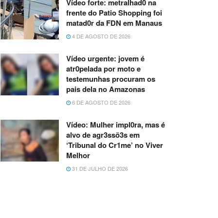
Vídeo forte: metralhad0 na
frente do Patio Shopping foi
matad0r da FDN em Manaus
4 DE AGOSTO DE 2026
Vídeo urgente: jovem é
atr0pelada por moto e
testemunhas procuram os
pais dela no Amazonas
6 DE AGOSTO DE 2026
Vídeo: Mulher impl0ra, mas é
alvo de agr3ssõ3s em
‘Tribunal do Cr1me’ no Viver
Melhor
31 DE JULHO DE 2026