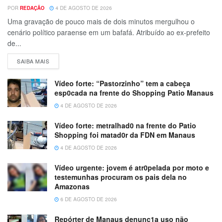
POR
REDAÇÃO
4 DE AGOSTO DE 2026
Uma gravação de pouco mais de dois minutos mergulhou o
cenário político paraense em um bafafá. Atribuído ao ex-prefeito
de...
SAIBA MAIS
Vídeo forte: “Pastorzinho” tem a cabeça
esp0cada na frente do Shopping Patio Manaus
4 DE AGOSTO DE 2026
Vídeo forte: metralhad0 na frente do Patio
Shopping foi matad0r da FDN em Manaus
4 DE AGOSTO DE 2026
Vídeo urgente: jovem é atr0pelada por moto e
testemunhas procuram os pais dela no
Amazonas
6 DE AGOSTO DE 2026
Repórter de Manaus denunc1a uso não