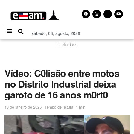
sábado, 08, agosto, 2026
Especial Publicitário
Publicidade
Vídeo: C0lisão entre motos
no Distrito Industrial deixa
garoto de 16 anos m0rt0
18 de janeiro de 2025
Tempo de leitura: 1 min