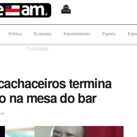
Política
Economia
Entretenimento
Esporte
Espec
Publicidade
 cachaceiros termina
o na mesa do bar
min