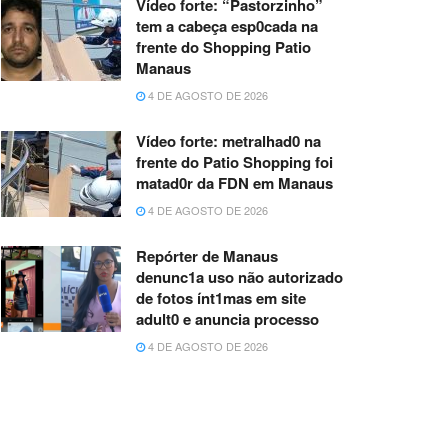
Vídeo forte: “Pastorzinho”
tem a cabeça esp0cada na
frente do Shopping Patio
Manaus
4 DE AGOSTO DE 2026
Vídeo forte: metralhad0 na
frente do Patio Shopping foi
matad0r da FDN em Manaus
4 DE AGOSTO DE 2026
Repórter de Manaus
denunc1a uso não autorizado
de fotos ínt1mas em site
adult0 e anuncia processo
4 DE AGOSTO DE 2026