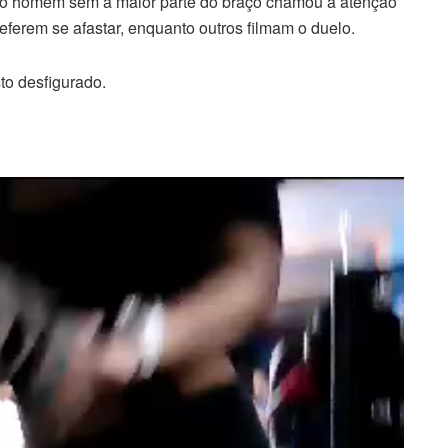
do homem sem a maior parte do braço chamou a atenção
preferem se afastar, enquanto outros filmam o duelo.
sto desfigurado.