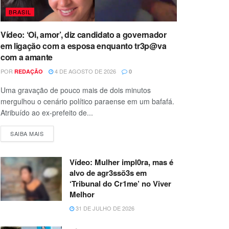
BRASIL
Vídeo: ‘Oi, amor’, diz candidato a governador
em ligação com a esposa enquanto tr3p@va
com a amante
POR
4 DE AGOSTO DE 2026
REDAÇÃO
0
Uma gravação de pouco mais de dois minutos
mergulhou o cenário político paraense em um bafafá.
Atribuído ao ex-prefeito de...
SAIBA MAIS
Vídeo: Mulher impl0ra, mas é
alvo de agr3ssõ3s em
‘Tribunal do Cr1me’ no Viver
Melhor
31 DE JULHO DE 2026