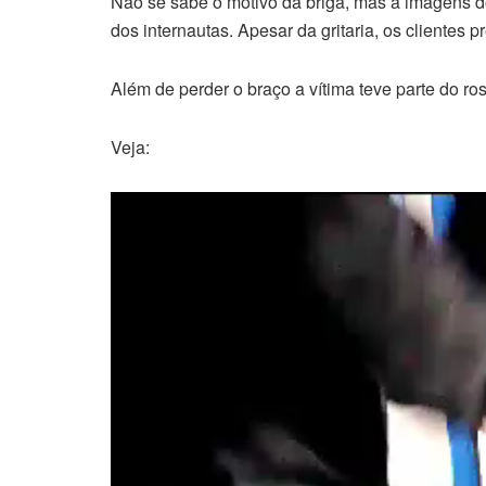
Não se sabe o motivo da briga, mas a imagens 
dos internautas. Apesar da gritaria, os clientes 
Além de perder o braço a vítima teve parte do ro
Veja:
Tocador
de
vídeo