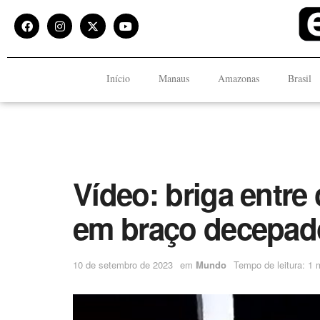
Início
Manaus
Amazonas
Brasil
Vídeo: briga entre
em braço decepad
10 de setembro de 2023
em
Mundo
Tempo de leitura: 1 