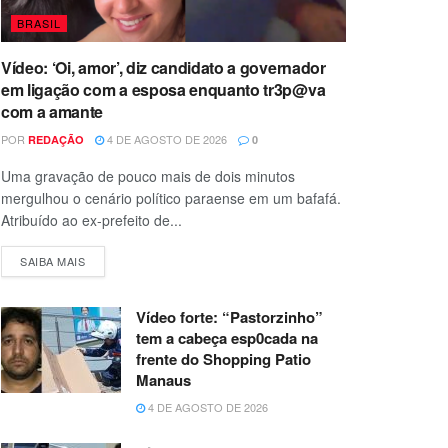
BRASIL
Vídeo: ‘Oi, amor’, diz candidato a governador
em ligação com a esposa enquanto tr3p@va
com a amante
POR
4 DE AGOSTO DE 2026
REDAÇÃO
0
Uma gravação de pouco mais de dois minutos
mergulhou o cenário político paraense em um bafafá.
Atribuído ao ex-prefeito de...
SAIBA MAIS
Vídeo forte: “Pastorzinho”
tem a cabeça esp0cada na
frente do Shopping Patio
Manaus
4 DE AGOSTO DE 2026