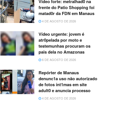
Vídeo forte: metralhad0 na
frente do Patio Shopping foi
matad0r da FDN em Manaus
4 DE AGOSTO DE 2026
Vídeo urgente: jovem é
atr0pelada por moto e
testemunhas procuram os
pais dela no Amazonas
6 DE AGOSTO DE 2026
Repórter de Manaus
denunc1a uso não autorizado
de fotos ínt1mas em site
adult0 e anuncia processo
4 DE AGOSTO DE 2026