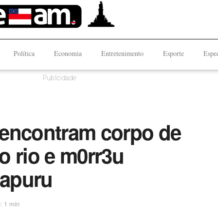
Política
Economia
Entretenimento
Esporte
Espec
Publicidade
 encontram corpo de
o rio e m0rr3u
apuru
: 1 min