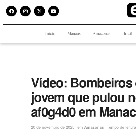
Início
Manaus
Amazonas
Brasil
Vídeo: Bombeiros
jovem que pulou n
af0g4d0 em Manac
20 de novembro de 2025
em
Amazonas
Tempo de leitura