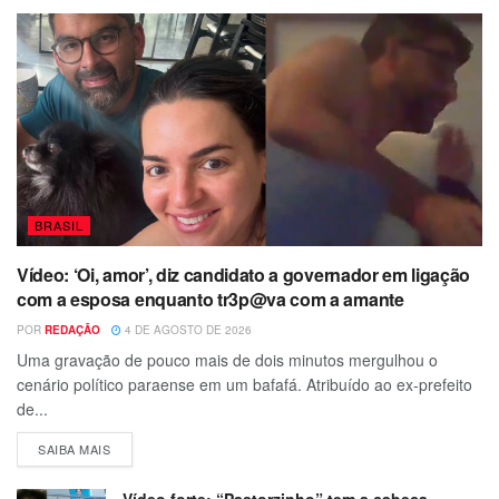
BRASIL
Vídeo: ‘Oi, amor’, diz candidato a governador em ligação
com a esposa enquanto tr3p@va com a amante
POR
REDAÇÃO
4 DE AGOSTO DE 2026
Uma gravação de pouco mais de dois minutos mergulhou o
cenário político paraense em um bafafá. Atribuído ao ex-prefeito
de...
SAIBA MAIS
Vídeo forte: “Pastorzinho” tem a cabeça