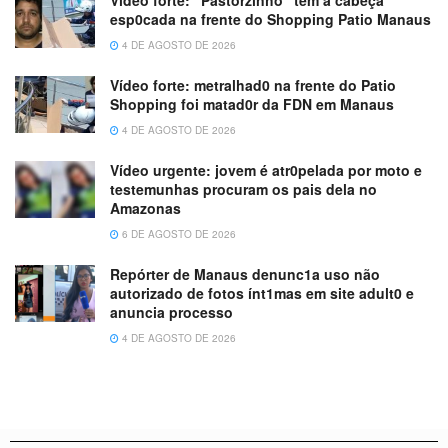
esp0cada na frente do Shopping Patio Manaus
4 DE AGOSTO DE 2026
Vídeo forte: metralhad0 na frente do Patio
Shopping foi matad0r da FDN em Manaus
4 DE AGOSTO DE 2026
Vídeo urgente: jovem é atr0pelada por moto e
testemunhas procuram os pais dela no
Amazonas
6 DE AGOSTO DE 2026
Repórter de Manaus denunc1a uso não
autorizado de fotos ínt1mas em site adult0 e
anuncia processo
4 DE AGOSTO DE 2026