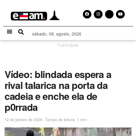
sábado, 08, agosto, 2026
Especial Publicitário
Publicidade
Vídeo: blindada espera a
rival talarica na porta da
cadeia e enche ela de
p0rrada
12 de janeiro de 2026
Tempo de leitura: 1 min