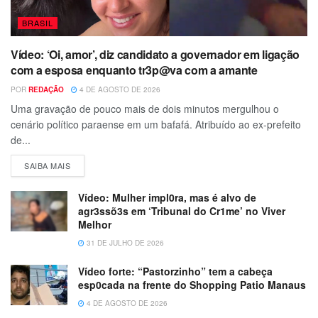
BRASIL
Vídeo: ‘Oi, amor’, diz candidato a governador em ligação
com a esposa enquanto tr3p@va com a amante
POR
REDAÇÃO
4 DE AGOSTO DE 2026
Uma gravação de pouco mais de dois minutos mergulhou o
cenário político paraense em um bafafá. Atribuído ao ex-prefeito
de...
SAIBA MAIS
Vídeo: Mulher impl0ra, mas é alvo de
agr3ssõ3s em ‘Tribunal do Cr1me’ no Viver
Melhor
31 DE JULHO DE 2026
Vídeo forte: “Pastorzinho” tem a cabeça
esp0cada na frente do Shopping Patio Manaus
4 DE AGOSTO DE 2026