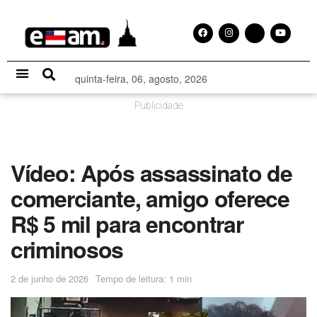
quinta-feira, 06, agosto, 2026
Especial Publicitário
Publicidade
Vídeo: Após assassinato de
comerciante, amigo oferece
R$ 5 mil para encontrar
criminosos
2 de junho de 2026
Tempo de leitura: 1 min