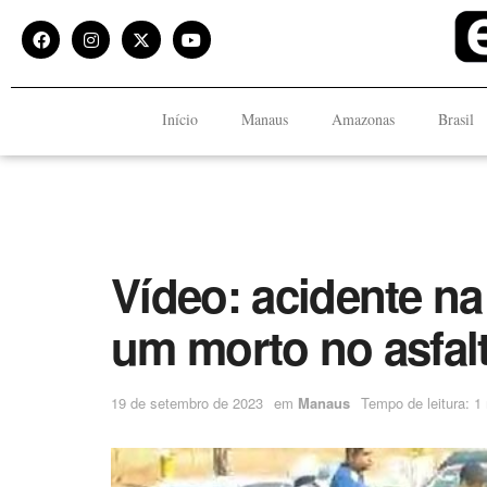
Início
Manaus
Amazonas
Brasil
Vídeo: acidente na
um morto no asfal
19 de setembro de 2023
em
Manaus
Tempo de leitura: 1