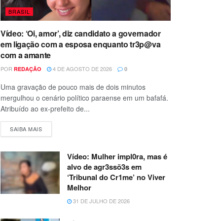
BRASIL
Vídeo: ‘Oi, amor’, diz candidato a governador
em ligação com a esposa enquanto tr3p@va
com a amante
POR
4 DE AGOSTO DE 2026
REDAÇÃO
0
Uma gravação de pouco mais de dois minutos
mergulhou o cenário político paraense em um bafafá.
Atribuído ao ex-prefeito de...
SAIBA MAIS
Vídeo: Mulher impl0ra, mas é
alvo de agr3ssõ3s em
‘Tribunal do Cr1me’ no Viver
Melhor
31 DE JULHO DE 2026