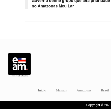
Governo define grupo que terá prioridade
no Amazonas Meu Lar
Início
Manaus
Amazonas
Brasil
Copyright © 2020