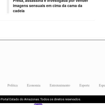
Presa, assassina é investigada por vender
imagens sensuais em cima da cama da
cadeia
Política
Economia
Entretenimento
Esporte
Espe
 Portal Estado do Amazonas. Todos os direitos reservados.