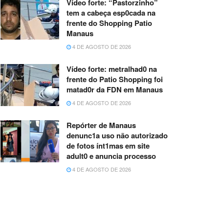
Vídeo forte: “Pastorzinho”
tem a cabeça esp0cada na
frente do Shopping Patio
Manaus
4 DE AGOSTO DE 2026
Vídeo forte: metralhad0 na
frente do Patio Shopping foi
matad0r da FDN em Manaus
4 DE AGOSTO DE 2026
Repórter de Manaus
denunc1a uso não autorizado
de fotos ínt1mas em site
adult0 e anuncia processo
4 DE AGOSTO DE 2026