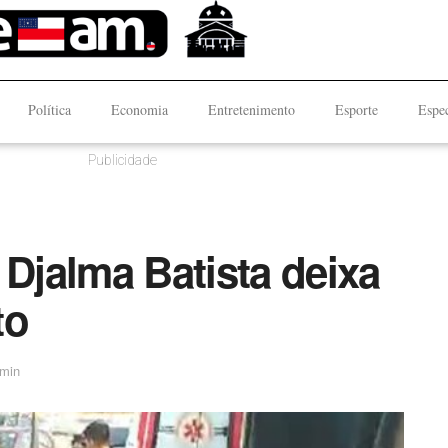
Política
Economia
Entretenimento
Esporte
Espec
Publicidade
 Djalma Batista deixa
to
 min