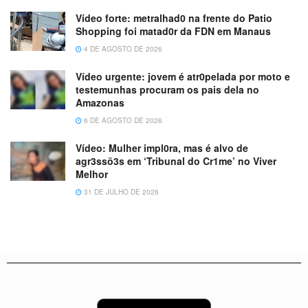
Vídeo forte: metralhad0 na frente do Patio
Shopping foi matad0r da FDN em Manaus
4 DE AGOSTO DE 2026
Vídeo urgente: jovem é atr0pelada por moto e
testemunhas procuram os pais dela no
Amazonas
6 DE AGOSTO DE 2026
Vídeo: Mulher impl0ra, mas é alvo de
agr3ssõ3s em ‘Tribunal do Cr1me’ no Viver
Melhor
31 DE JULHO DE 2026