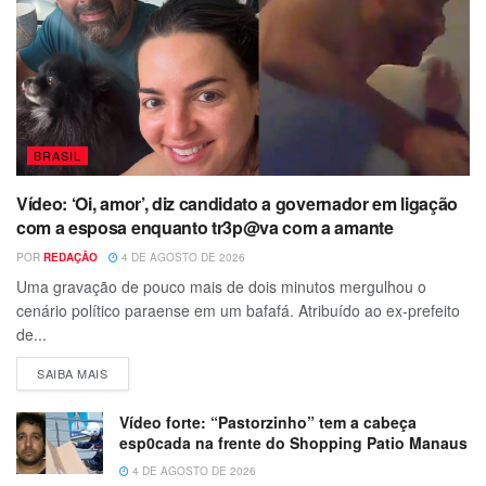
BRASIL
Vídeo: ‘Oi, amor’, diz candidato a governador em ligação
com a esposa enquanto tr3p@va com a amante
POR
REDAÇÃO
4 DE AGOSTO DE 2026
Uma gravação de pouco mais de dois minutos mergulhou o
cenário político paraense em um bafafá. Atribuído ao ex-prefeito
de...
SAIBA MAIS
Vídeo forte: “Pastorzinho” tem a cabeça
esp0cada na frente do Shopping Patio Manaus
4 DE AGOSTO DE 2026