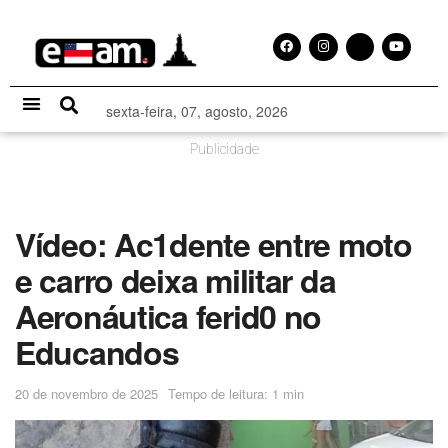
sexta-feira, 07, agosto, 2026
Especial Publicitário
Publicidade
Vídeo: Ac1dente entre moto
e carro deixa militar da
Aeronáutica ferid0 no
Educandos
20 de novembro de 2025
Tempo de leitura: 1 min