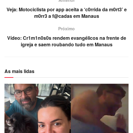
Anterior
Veja: Motociclista por app aceita a ‘c0rrida da m0rt3’ e
m0rr3 a f@cadas em Manaus
Próximo
Vídeo: Cr1m1n0s0s rendem evangélicos na frente de
igreja e saem roubando tudo em Manaus
As mais lidas