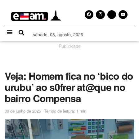
sábado, 08, agosto, 2026
Especial Publicitário
Publicidade
Veja: Homem fica no ‘bico do
urubu’ ao s0frer at@que no
bairro Compensa
30 de junho de 2025
Tempo de leitura: 1 min