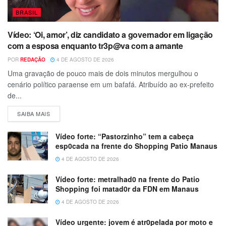
BRASIL
Vídeo: ‘Oi, amor’, diz candidato a governador em ligação
com a esposa enquanto tr3p@va com a amante
POR
REDAÇÃO
4 DE AGOSTO DE 2026
Uma gravação de pouco mais de dois minutos mergulhou o
cenário político paraense em um bafafá. Atribuído ao ex-prefeito
de...
SAIBA MAIS
Vídeo forte: “Pastorzinho” tem a cabeça
esp0cada na frente do Shopping Patio Manaus
4 DE AGOSTO DE 2026
Vídeo forte: metralhad0 na frente do Patio
Shopping foi matad0r da FDN em Manaus
4 DE AGOSTO DE 2026
Vídeo urgente: jovem é atr0pelada por moto e