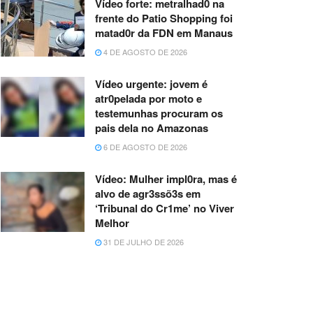
Vídeo forte: metralhad0 na
frente do Patio Shopping foi
matad0r da FDN em Manaus
4 DE AGOSTO DE 2026
Vídeo urgente: jovem é
atr0pelada por moto e
testemunhas procuram os
pais dela no Amazonas
6 DE AGOSTO DE 2026
Vídeo: Mulher impl0ra, mas é
alvo de agr3ssõ3s em
‘Tribunal do Cr1me’ no Viver
Melhor
31 DE JULHO DE 2026