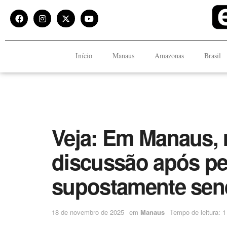
Início
Manaus
Amazonas
Brasil
Veja: Em Manaus, 
discussão após pe
supostamente send
18 de novembro de 2025
em
Manaus
Tempo de leitura: 1