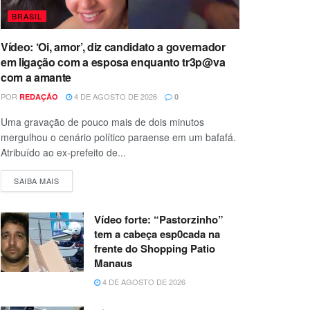
BRASIL
Vídeo: ‘Oi, amor’, diz candidato a governador
em ligação com a esposa enquanto tr3p@va
com a amante
POR
4 DE AGOSTO DE 2026
REDAÇÃO
0
Uma gravação de pouco mais de dois minutos
mergulhou o cenário político paraense em um bafafá.
Atribuído ao ex-prefeito de...
SAIBA MAIS
Vídeo forte: “Pastorzinho”
tem a cabeça esp0cada na
frente do Shopping Patio
Manaus
4 DE AGOSTO DE 2026