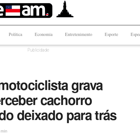
Política
Economia
Entretenimento
Esporte
Espec
Publicidade
motociclista grava
rceber cachorro
o deixado para trás
 min