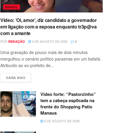
BRASIL
Vídeo: ‘Oi, amor’, diz candidato a governador
em ligação com a esposa enquanto tr3p@va
com a amante
POR
4 DE AGOSTO DE 2026
REDAÇÃO
0
Uma gravação de pouco mais de dois minutos
mergulhou o cenário político paraense em um bafafá.
Atribuído ao ex-prefeito de...
SAIBA MAIS
Vídeo forte: “Pastorzinho”
tem a cabeça esp0cada na
frente do Shopping Patio
Manaus
4 DE AGOSTO DE 2026