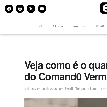
Início
Manaus
Amazonas
Brasil
Veja como é o quar
do Comand0 Verme
3 de novembro de 2025
em
Brasil
Tempo de leitura: 1 mi