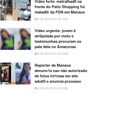
Vídeo forte: metralhad0 na
frente do Patio Shopping foi
matad0r da FDN em Manaus
4 DE AGOSTO DE 2026
Vídeo urgente: jovem é
atr0pelada por moto e
testemunhas procuram os
pais dela no Amazonas
6 DE AGOSTO DE 2026
Repórter de Manaus
denunc1a uso não autorizado
de fotos ínt1mas em site
adult0 e anuncia processo
4 DE AGOSTO DE 2026