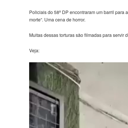
Policiais do 58ª DP encontraram um barril para a
morte”. Uma cena de horror.
Muitas dessas torturas são filmadas para servir
Veja:
Tocador
de
vídeo