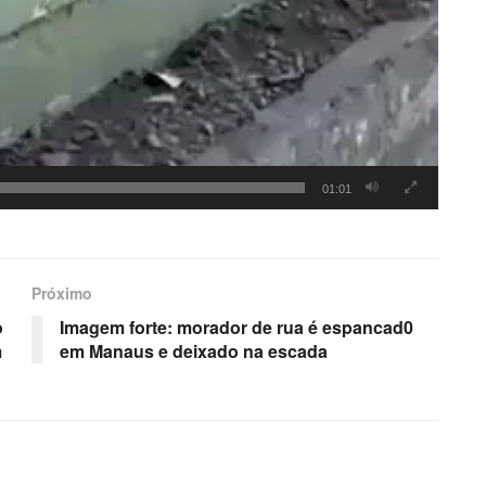
01:01
Próximo
o
Imagem forte: morador de rua é espancad0
m
em Manaus e deixado na escada