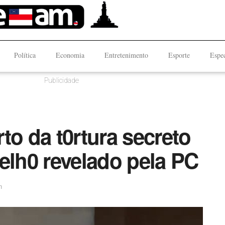
Política
Economia
Entretenimento
Esporte
Espec
Publicidade
to da t0rtura secreto
lh0 revelado pela PC
n