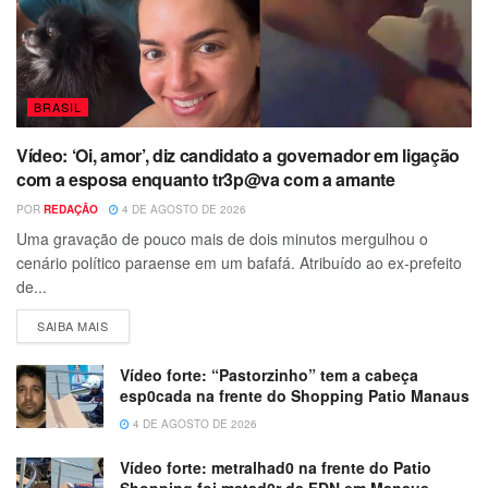
BRASIL
Vídeo: ‘Oi, amor’, diz candidato a governador em ligação
com a esposa enquanto tr3p@va com a amante
POR
REDAÇÃO
4 DE AGOSTO DE 2026
Uma gravação de pouco mais de dois minutos mergulhou o
cenário político paraense em um bafafá. Atribuído ao ex-prefeito
de...
SAIBA MAIS
Vídeo forte: “Pastorzinho” tem a cabeça
esp0cada na frente do Shopping Patio Manaus
4 DE AGOSTO DE 2026
Vídeo forte: metralhad0 na frente do Patio