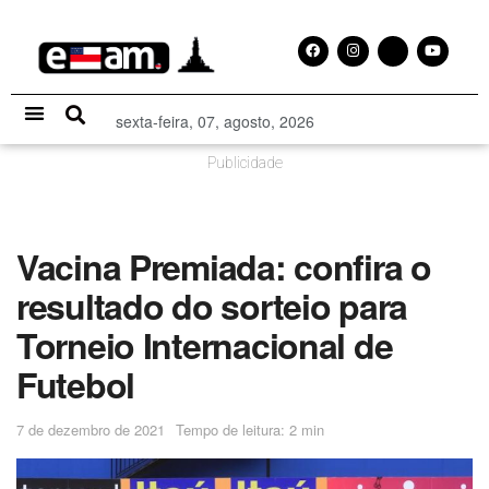
sexta-feira, 07, agosto, 2026
Especial Publicitário
Publicidade
Vacina Premiada: confira o
resultado do sorteio para
Torneio Internacional de
Futebol
7 de dezembro de 2021
Tempo de leitura: 2 min