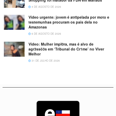
Shopping foi matad0r da FDN em Manaus
4 DE AGOSTO DE 2026
Vídeo urgente: jovem é atr0pelada por moto e
testemunhas procuram os pais dela no
Amazonas
6 DE AGOSTO DE 2026
Vídeo: Mulher impl0ra, mas é alvo de
agr3ssõ3s em ‘Tribunal do Cr1me’ no Viver
Melhor
31 DE JULHO DE 2026