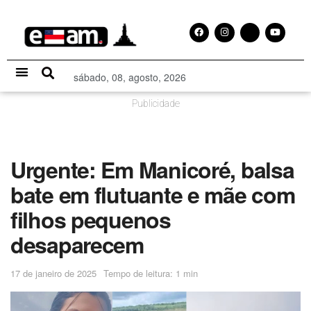
sábado, 08, agosto, 2026
Especial Publicitário
Publicidade
Urgente: Em Manicoré, balsa
bate em flutuante e mãe com
filhos pequenos
desaparecem
17 de janeiro de 2025
Tempo de leitura: 1 min