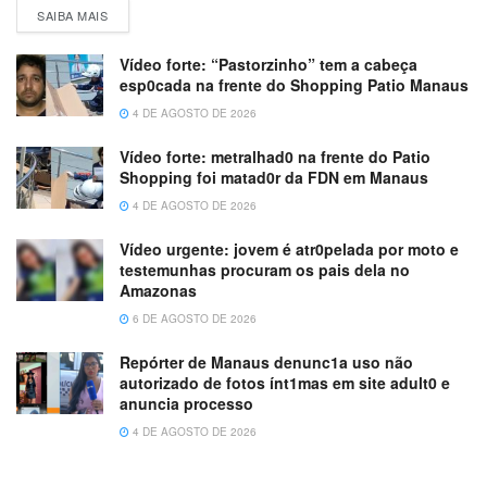
SAIBA MAIS
Vídeo forte: “Pastorzinho” tem a cabeça
esp0cada na frente do Shopping Patio Manaus
4 DE AGOSTO DE 2026
Vídeo forte: metralhad0 na frente do Patio
Shopping foi matad0r da FDN em Manaus
4 DE AGOSTO DE 2026
Vídeo urgente: jovem é atr0pelada por moto e
testemunhas procuram os pais dela no
Amazonas
6 DE AGOSTO DE 2026
Repórter de Manaus denunc1a uso não
autorizado de fotos ínt1mas em site adult0 e
anuncia processo
4 DE AGOSTO DE 2026