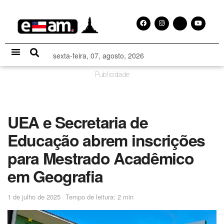
sexta-feira, 07, agosto, 2026
Especial Publicitário
Publicidade
UEA e Secretaria de
Educação abrem inscrições
para Mestrado Acadêmico
em Geografia
1 de julho de 2025
Tempo de leitura: 2 min