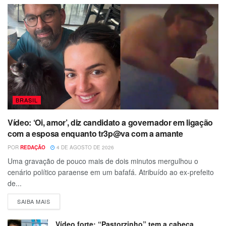
BRASIL
Vídeo: ‘Oi, amor’, diz candidato a governador em ligação
com a esposa enquanto tr3p@va com a amante
POR
REDAÇÃO
4 DE AGOSTO DE 2026
Uma gravação de pouco mais de dois minutos mergulhou o
cenário político paraense em um bafafá. Atribuído ao ex-prefeito
de...
SAIBA MAIS
Vídeo forte: “Pastorzinho” tem a cabeça