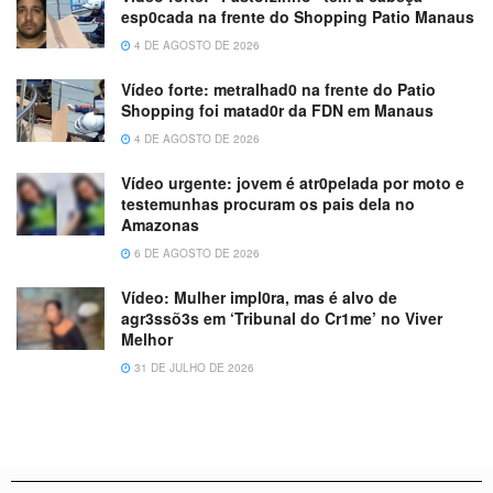
esp0cada na frente do Shopping Patio Manaus
4 DE AGOSTO DE 2026
Vídeo forte: metralhad0 na frente do Patio
Shopping foi matad0r da FDN em Manaus
4 DE AGOSTO DE 2026
Vídeo urgente: jovem é atr0pelada por moto e
testemunhas procuram os pais dela no
Amazonas
6 DE AGOSTO DE 2026
Vídeo: Mulher impl0ra, mas é alvo de
agr3ssõ3s em ‘Tribunal do Cr1me’ no Viver
Melhor
31 DE JULHO DE 2026