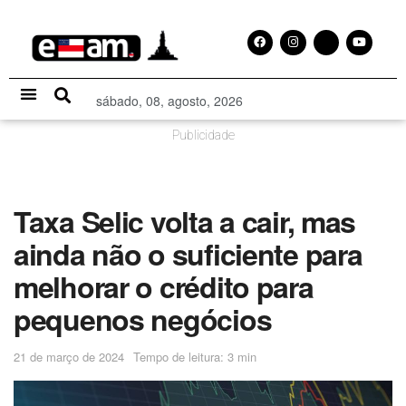
sábado, 08, agosto, 2026
Especial Publicitário
Publicidade
Taxa Selic volta a cair, mas
ainda não o suficiente para
melhorar o crédito para
pequenos negócios
21 de março de 2024
Tempo de leitura: 3 min