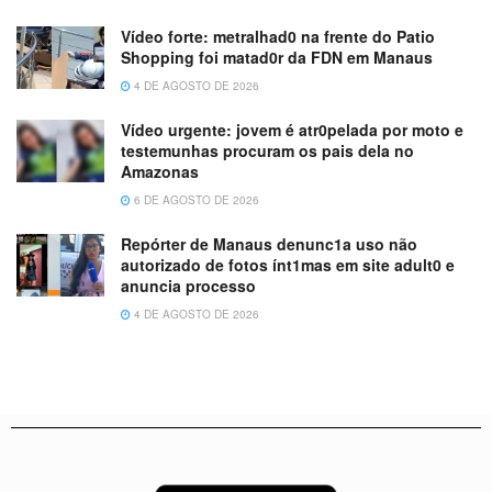
Vídeo forte: metralhad0 na frente do Patio
Shopping foi matad0r da FDN em Manaus
4 DE AGOSTO DE 2026
Vídeo urgente: jovem é atr0pelada por moto e
testemunhas procuram os pais dela no
Amazonas
6 DE AGOSTO DE 2026
Repórter de Manaus denunc1a uso não
autorizado de fotos ínt1mas em site adult0 e
anuncia processo
4 DE AGOSTO DE 2026