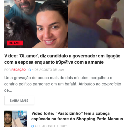
BRASIL
Vídeo: ‘Oi, amor’, diz candidato a governador em ligação
com a esposa enquanto tr3p@va com a amante
POR
REDAÇÃO
4 DE AGOSTO DE 2026
Uma gravação de pouco mais de dois minutos mergulhou o
cenário político paraense em um bafafá. Atribuído ao ex-prefeito
de...
SAIBA MAIS
Vídeo forte: “Pastorzinho” tem a cabeça
esp0cada na frente do Shopping Patio Manaus
4 DE AGOSTO DE 2026