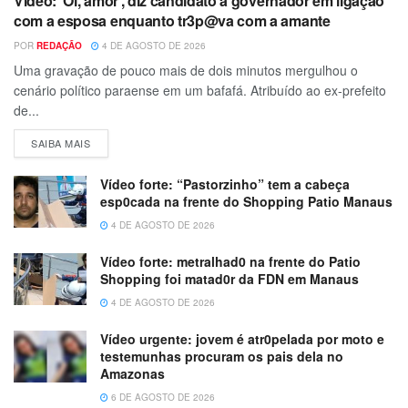
Vídeo: ‘Oi, amor’, diz candidato a governador em ligação
com a esposa enquanto tr3p@va com a amante
POR
REDAÇÃO
4 DE AGOSTO DE 2026
Uma gravação de pouco mais de dois minutos mergulhou o
cenário político paraense em um bafafá. Atribuído ao ex-prefeito
de...
SAIBA MAIS
Vídeo forte: “Pastorzinho” tem a cabeça
esp0cada na frente do Shopping Patio Manaus
4 DE AGOSTO DE 2026
Vídeo forte: metralhad0 na frente do Patio
Shopping foi matad0r da FDN em Manaus
4 DE AGOSTO DE 2026
Vídeo urgente: jovem é atr0pelada por moto e
testemunhas procuram os pais dela no
Amazonas
6 DE AGOSTO DE 2026