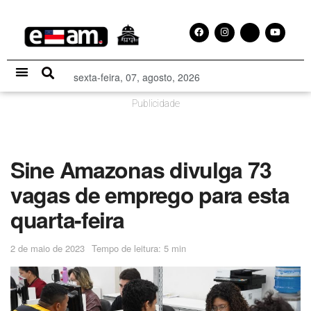
sexta-feira, 07, agosto, 2026
Especial Publicitário
Publicidade
Sine Amazonas divulga 73
vagas de emprego para esta
quarta-feira
2 de maio de 2023
Tempo de leitura: 5 min