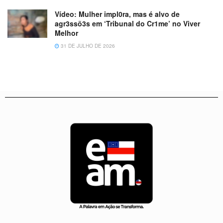
Vídeo: Mulher impl0ra, mas é alvo de
agr3ssõ3s em ‘Tribunal do Cr1me’ no Viver
Melhor
31 DE JULHO DE 2026