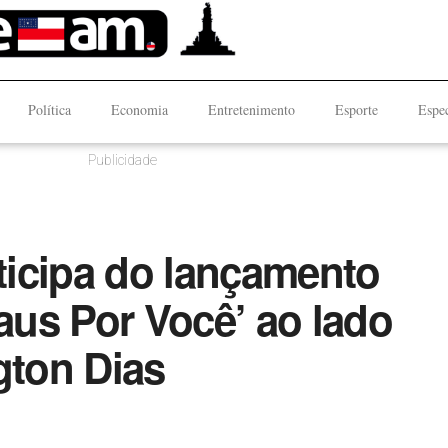
Política
Economia
Entretenimento
Esporte
Espec
Publicidade
icipa do lançamento
us Por Você’ ao lado
gton Dias