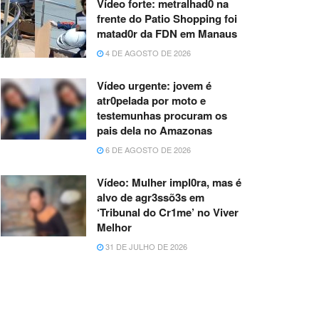
Vídeo forte: metralhad0 na
frente do Patio Shopping foi
matad0r da FDN em Manaus
4 DE AGOSTO DE 2026
Vídeo urgente: jovem é
atr0pelada por moto e
testemunhas procuram os
pais dela no Amazonas
6 DE AGOSTO DE 2026
Vídeo: Mulher impl0ra, mas é
alvo de agr3ssõ3s em
‘Tribunal do Cr1me’ no Viver
Melhor
31 DE JULHO DE 2026