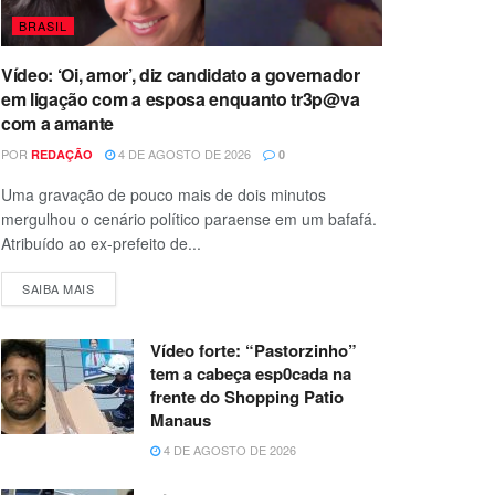
BRASIL
Vídeo: ‘Oi, amor’, diz candidato a governador
em ligação com a esposa enquanto tr3p@va
com a amante
POR
4 DE AGOSTO DE 2026
REDAÇÃO
0
Uma gravação de pouco mais de dois minutos
mergulhou o cenário político paraense em um bafafá.
Atribuído ao ex-prefeito de...
SAIBA MAIS
Vídeo forte: “Pastorzinho”
tem a cabeça esp0cada na
frente do Shopping Patio
Manaus
4 DE AGOSTO DE 2026