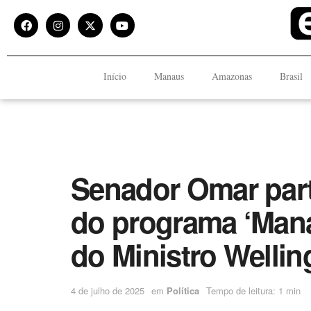
Início
Manaus
Amazonas
Brasil
Senador Omar part
do programa ‘Mana
do Ministro Wellin
4 de julho de 2025
em
Política
Tempo de leitura: 1 min