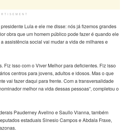
ERTISEMENT
presidente Lula e ele me disse: nós já fizemos grandes
ior obra que um homem público pode fazer é quando ele
a assistência social vai mudar a vida de milhares e
 Fiz isso com o Viver Melhor para deficientes. Fiz isso
rios centros para jovens, adultos e idosos. Mas o que
e vai fazer daqui para frente. Com a transversalidade
denominador melhor na vida dessas pessoas”, completou o
derais Pauderney Avelino e Saullo Vianna, também
s deputados estaduais Sinesio Campos e Abdala Fraxe,
mazonas.