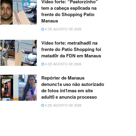
Vídeo forte: “Pastorzinho”
tem a cabeça esp0cada na
frente do Shopping Patio
Manaus
4 DE AGOSTO DE 2026
Vídeo forte: metralhad0 na
frente do Patio Shopping foi
matad0r da FDN em Manaus
4 DE AGOSTO DE 2026
Repórter de Manaus
denunc1a uso não autorizado
de fotos ínt1mas em site
adult0 e anuncia processo
4 DE AGOSTO DE 2026