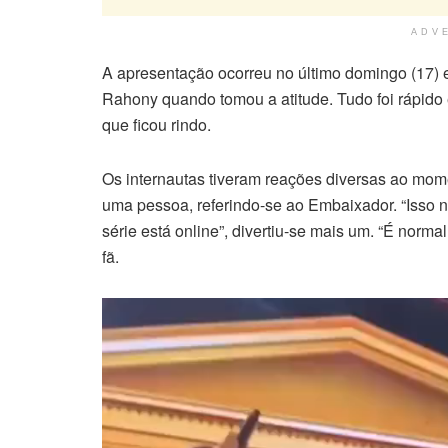
ADV
A apresentação ocorreu no último domingo (17) e
Rahony quando tomou a atitude. Tudo foi rápid
que ficou rindo.
Os internautas tiveram reações diversas ao mo
uma pessoa, referindo-se ao Embaixador. “Isso n
série está online”, divertiu-se mais um. “É nor
fã.
Tocador
de
vídeo