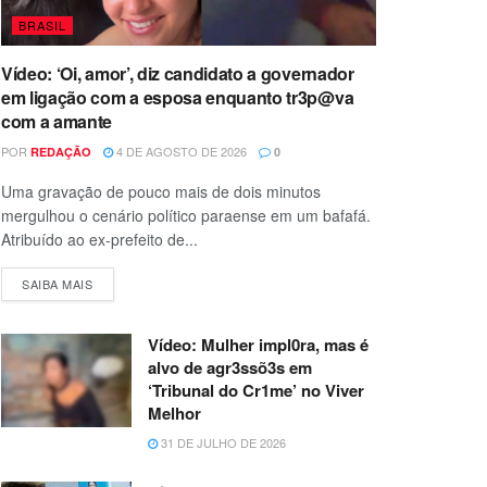
BRASIL
Vídeo: ‘Oi, amor’, diz candidato a governador
em ligação com a esposa enquanto tr3p@va
com a amante
POR
4 DE AGOSTO DE 2026
REDAÇÃO
0
Uma gravação de pouco mais de dois minutos
mergulhou o cenário político paraense em um bafafá.
Atribuído ao ex-prefeito de...
SAIBA MAIS
Vídeo: Mulher impl0ra, mas é
alvo de agr3ssõ3s em
‘Tribunal do Cr1me’ no Viver
Melhor
31 DE JULHO DE 2026