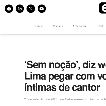
Início
Manaus
Amazonas
Brasil
‘Sem noção’, diz 
Lima pegar com vo
íntimas de cantor
24 de setembro de 2023
em
Entretenimento
Tempo de le