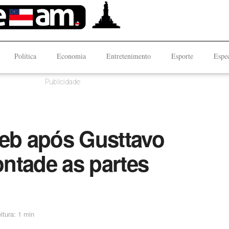
Política
Economia
Entretenimento
Esporte
Espec
Publicidade
web após Gusttavo
ntade as partes
itura: 1 min