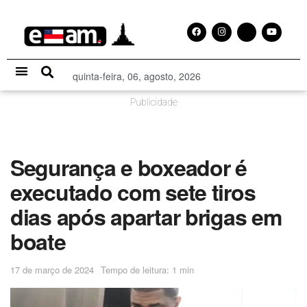
quinta-feira, 06, agosto, 2026
Especial Publicitário
Publicidade
Segurança e boxeador é
executado com sete tiros
dias após apartar brigas em
boate
17 de março de 2024
Tempo de leitura: 1 min