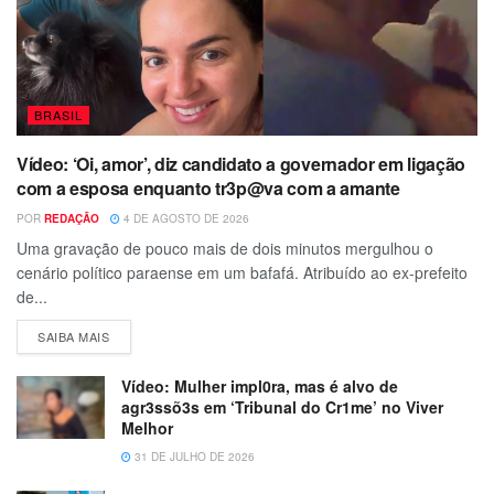
BRASIL
Vídeo: ‘Oi, amor’, diz candidato a governador em ligação
com a esposa enquanto tr3p@va com a amante
POR
REDAÇÃO
4 DE AGOSTO DE 2026
Uma gravação de pouco mais de dois minutos mergulhou o
cenário político paraense em um bafafá. Atribuído ao ex-prefeito
de...
SAIBA MAIS
Vídeo: Mulher impl0ra, mas é alvo de
agr3ssõ3s em ‘Tribunal do Cr1me’ no Viver
Melhor
31 DE JULHO DE 2026