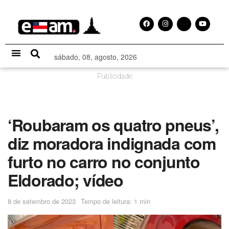
sábado, 08, agosto, 2026
Especial Publicitário
Publicidade
‘Roubaram os quatro pneus’,
diz moradora indignada com
furto no carro no conjunto
Eldorado; vídeo
8 de setembro de 2023
Tempo de leitura: 1 min