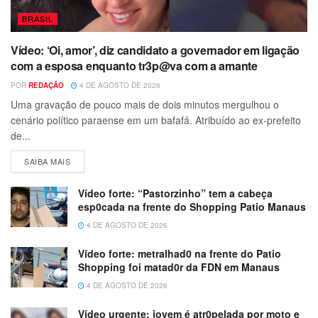
BRASIL
Vídeo: ‘Oi, amor’, diz candidato a governador em ligação
com a esposa enquanto tr3p@va com a amante
POR
REDAÇÃO
4 DE AGOSTO DE 2026
Uma gravação de pouco mais de dois minutos mergulhou o
cenário político paraense em um bafafá. Atribuído ao ex-prefeito
de...
SAIBA MAIS
Vídeo forte: “Pastorzinho” tem a cabeça
esp0cada na frente do Shopping Patio Manaus
4 DE AGOSTO DE 2026
Vídeo forte: metralhad0 na frente do Patio
Shopping foi matad0r da FDN em Manaus
4 DE AGOSTO DE 2026
Vídeo urgente: jovem é atr0pelada por moto e