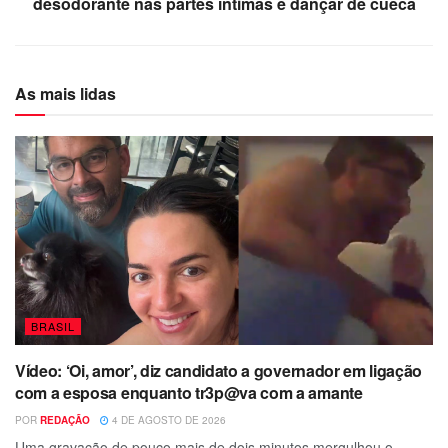
desodorante nas partes íntimas e dançar de cueca
As mais lidas
BRASIL
Vídeo: ‘Oi, amor’, diz candidato a governador em ligação
com a esposa enquanto tr3p@va com a amante
POR
REDAÇÃO
4 DE AGOSTO DE 2026
Uma gravação de pouco mais de dois minutos mergulhou o