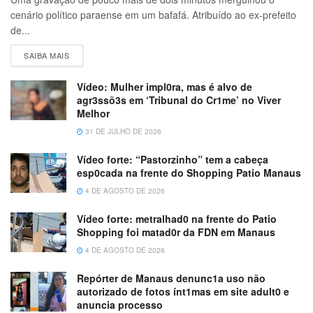
cenário político paraense em um bafafá. Atribuído ao ex-prefeito
de...
SAIBA MAIS
Vídeo: Mulher impl0ra, mas é alvo de
agr3ssõ3s em ‘Tribunal do Cr1me’ no Viver
Melhor
31 DE JULHO DE 2026
Vídeo forte: “Pastorzinho” tem a cabeça
esp0cada na frente do Shopping Patio Manaus
4 DE AGOSTO DE 2026
Vídeo forte: metralhad0 na frente do Patio
Shopping foi matad0r da FDN em Manaus
4 DE AGOSTO DE 2026
Repórter de Manaus denunc1a uso não
autorizado de fotos ínt1mas em site adult0 e
anuncia processo