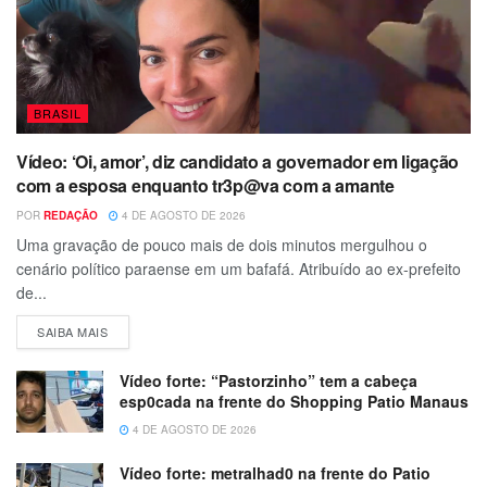
BRASIL
Vídeo: ‘Oi, amor’, diz candidato a governador em ligação
com a esposa enquanto tr3p@va com a amante
POR
REDAÇÃO
4 DE AGOSTO DE 2026
Uma gravação de pouco mais de dois minutos mergulhou o
cenário político paraense em um bafafá. Atribuído ao ex-prefeito
de...
SAIBA MAIS
Vídeo forte: “Pastorzinho” tem a cabeça
esp0cada na frente do Shopping Patio Manaus
4 DE AGOSTO DE 2026
Vídeo forte: metralhad0 na frente do Patio