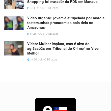
Shopping foi matad0r da FDN em Manaus
4 DE AGOSTO DE 2026
Vídeo urgente: jovem é atr0pelada por moto e
testemunhas procuram os pais dela no
Amazonas
6 DE AGOSTO DE 2026
Vídeo: Mulher impl0ra, mas é alvo de
agr3ssõ3s em ‘Tribunal do Cr1me’ no Viver
Melhor
31 DE JULHO DE 2026