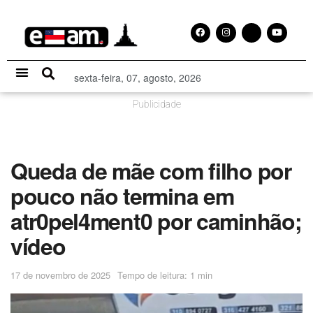
sexta-feira, 07, agosto, 2026
Especial Publicitário
Publicidade
Queda de mãe com filho por
pouco não termina em
atr0pel4ment0 por caminhão;
vídeo
17 de novembro de 2025
Tempo de leitura: 1 min