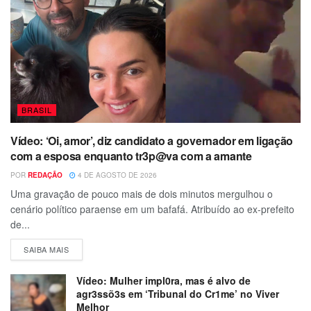
BRASIL
Vídeo: ‘Oi, amor’, diz candidato a governador em ligação
com a esposa enquanto tr3p@va com a amante
POR
REDAÇÃO
4 DE AGOSTO DE 2026
Uma gravação de pouco mais de dois minutos mergulhou o
cenário político paraense em um bafafá. Atribuído ao ex-prefeito
de...
SAIBA MAIS
Vídeo: Mulher impl0ra, mas é alvo de
agr3ssõ3s em ‘Tribunal do Cr1me’ no Viver
Melhor