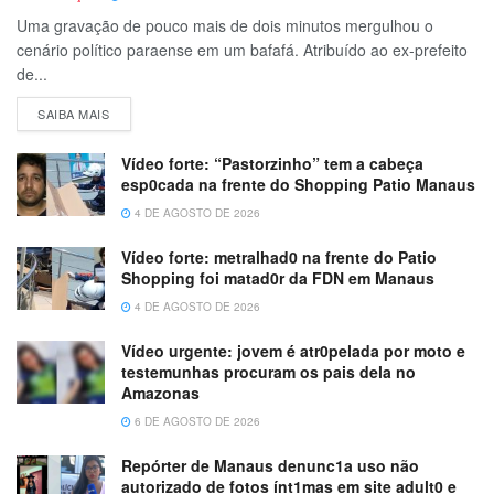
Uma gravação de pouco mais de dois minutos mergulhou o
cenário político paraense em um bafafá. Atribuído ao ex-prefeito
de...
SAIBA MAIS
Vídeo forte: “Pastorzinho” tem a cabeça
esp0cada na frente do Shopping Patio Manaus
4 DE AGOSTO DE 2026
Vídeo forte: metralhad0 na frente do Patio
Shopping foi matad0r da FDN em Manaus
4 DE AGOSTO DE 2026
Vídeo urgente: jovem é atr0pelada por moto e
testemunhas procuram os pais dela no
Amazonas
6 DE AGOSTO DE 2026
Repórter de Manaus denunc1a uso não
autorizado de fotos ínt1mas em site adult0 e