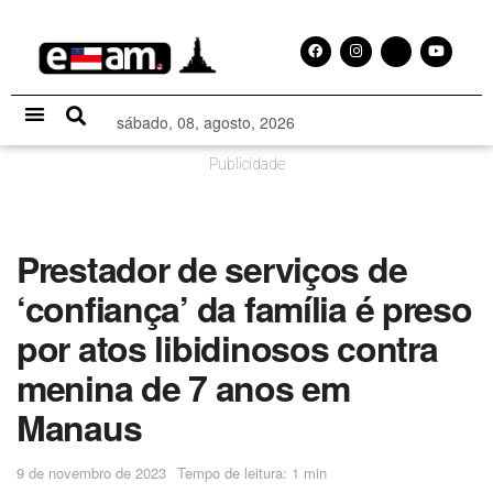
sábado, 08, agosto, 2026
Especial Publicitário
Publicidade
Prestador de serviços de
‘confiança’ da família é preso
por atos libidinosos contra
menina de 7 anos em
Manaus
9 de novembro de 2023
Tempo de leitura: 1 min