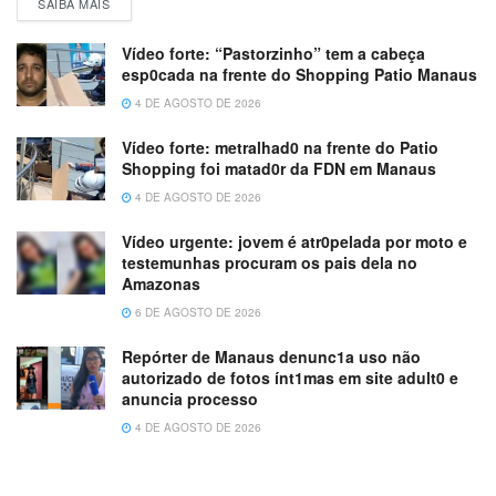
SAIBA MAIS
Vídeo forte: “Pastorzinho” tem a cabeça
esp0cada na frente do Shopping Patio Manaus
4 DE AGOSTO DE 2026
Vídeo forte: metralhad0 na frente do Patio
Shopping foi matad0r da FDN em Manaus
4 DE AGOSTO DE 2026
Vídeo urgente: jovem é atr0pelada por moto e
testemunhas procuram os pais dela no
Amazonas
6 DE AGOSTO DE 2026
Repórter de Manaus denunc1a uso não
autorizado de fotos ínt1mas em site adult0 e
anuncia processo
4 DE AGOSTO DE 2026