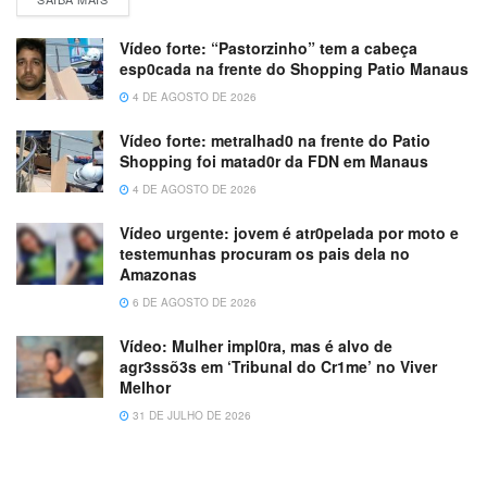
Vídeo forte: “Pastorzinho” tem a cabeça
esp0cada na frente do Shopping Patio Manaus
4 DE AGOSTO DE 2026
Vídeo forte: metralhad0 na frente do Patio
Shopping foi matad0r da FDN em Manaus
4 DE AGOSTO DE 2026
Vídeo urgente: jovem é atr0pelada por moto e
testemunhas procuram os pais dela no
Amazonas
6 DE AGOSTO DE 2026
Vídeo: Mulher impl0ra, mas é alvo de
agr3ssõ3s em ‘Tribunal do Cr1me’ no Viver
Melhor
31 DE JULHO DE 2026