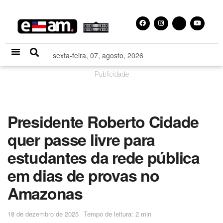
sexta-feira, 07, agosto, 2026
Especial Publicitário
Publicidade
Presidente Roberto Cidade
quer passe livre para
estudantes da rede pública
em dias de provas no
Amazonas
18 de dezembro de 2025
Tempo de leitura: 2 min