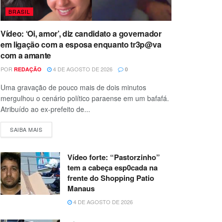
BRASIL
Vídeo: ‘Oi, amor’, diz candidato a governador
em ligação com a esposa enquanto tr3p@va
com a amante
POR
4 DE AGOSTO DE 2026
REDAÇÃO
0
Uma gravação de pouco mais de dois minutos
mergulhou o cenário político paraense em um bafafá.
Atribuído ao ex-prefeito de...
SAIBA MAIS
Vídeo forte: “Pastorzinho”
tem a cabeça esp0cada na
frente do Shopping Patio
Manaus
4 DE AGOSTO DE 2026