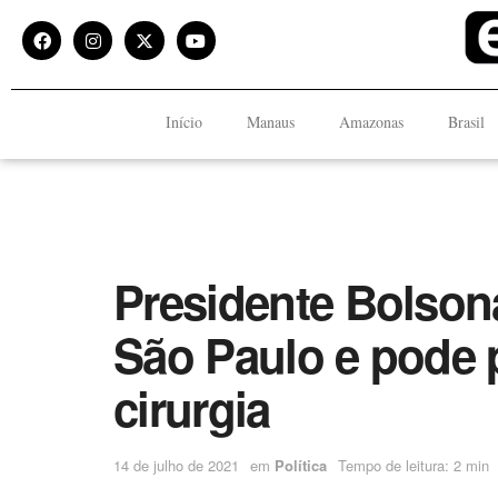
Início
Manaus
Amazonas
Brasil
Presidente Bolsona
São Paulo e pode 
cirurgia
14 de julho de 2021
em
Política
Tempo de leitura: 2 min