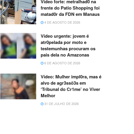
Vídeo forte: metralhad0 na
frente do Patio Shopping foi
matad0r da FDN em Manaus
4 DE AGOSTO DE 2026
Vídeo urgente: jovem é
atr0pelada por moto e
testemunhas procuram os
pais dela no Amazonas
6 DE AGOSTO DE 2026
Vídeo: Mulher impl0ra, mas é
alvo de agr3ssõ3s em
‘Tribunal do Cr1me’ no Viver
Melhor
31 DE JULHO DE 2026