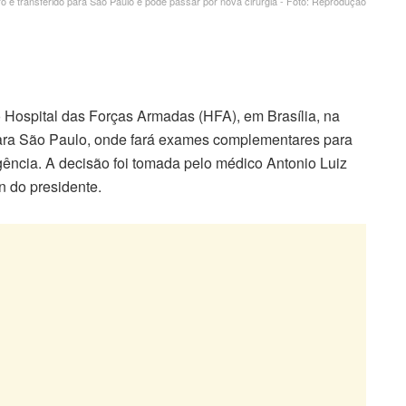
o é transferido para São Paulo e pode passar por nova cirurgia - Foto: Reprodução
no Hospital das Forças Armadas (HFA), em Brasília, na
 para São Paulo, onde fará exames complementares para
gência. A decisão foi tomada pelo médico Antonio Luiz
 do presidente.