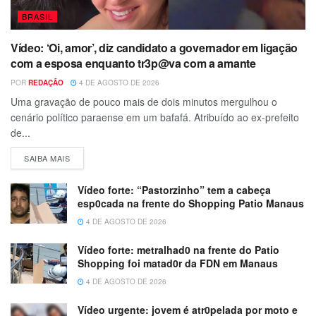
BRASIL
Vídeo: ‘Oi, amor’, diz candidato a governador em ligação
com a esposa enquanto tr3p@va com a amante
POR
REDAÇÃO
4 DE AGOSTO DE 2026
Uma gravação de pouco mais de dois minutos mergulhou o
cenário político paraense em um bafafá. Atribuído ao ex-prefeito
de...
SAIBA MAIS
Vídeo forte: “Pastorzinho” tem a cabeça
esp0cada na frente do Shopping Patio Manaus
4 DE AGOSTO DE 2026
Vídeo forte: metralhad0 na frente do Patio
Shopping foi matad0r da FDN em Manaus
4 DE AGOSTO DE 2026
Vídeo urgente: jovem é atr0pelada por moto e