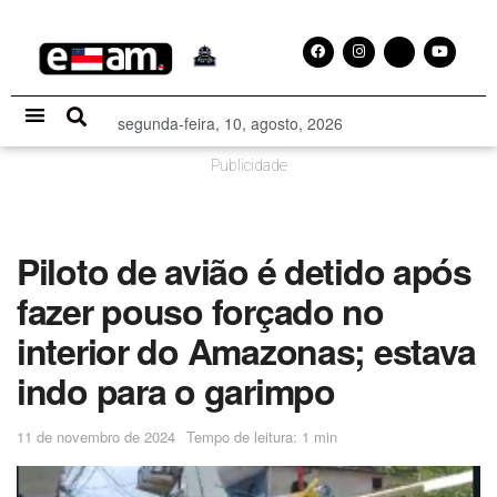
segunda-feira, 10, agosto, 2026
Especial Publicitário
Publicidade
Piloto de avião é detido após
fazer pouso forçado no
interior do Amazonas; estava
indo para o garimpo
11 de novembro de 2024
Tempo de leitura: 1 min