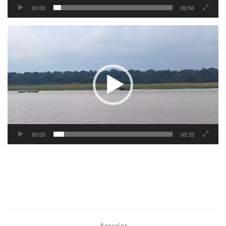
00:00
00:56
Tocador
de
vídeo
00:00
00:33
Anterior