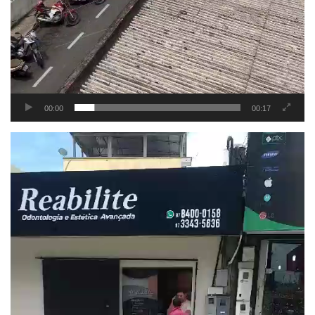
00:00
00:17
Tocador
de
vídeo