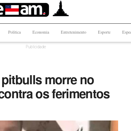
Política
Economia
Entretenimento
Esporte
Espec
Publicidade
pitbulls morre no
 contra os ferimentos