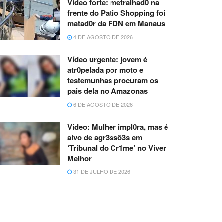
Vídeo forte: metralhad0 na
frente do Patio Shopping foi
matad0r da FDN em Manaus
4 DE AGOSTO DE 2026
Vídeo urgente: jovem é
atr0pelada por moto e
testemunhas procuram os
pais dela no Amazonas
6 DE AGOSTO DE 2026
Vídeo: Mulher impl0ra, mas é
alvo de agr3ssõ3s em
‘Tribunal do Cr1me’ no Viver
Melhor
31 DE JULHO DE 2026