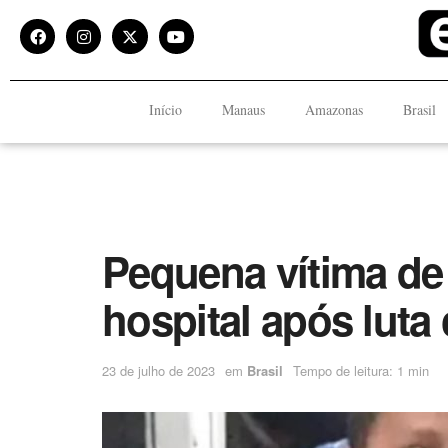
Início
Manaus
Amazonas
Brasil
Pequena vítima de 
hospital após luta
23 de julho de 2023
em
Brasil
Tempo de leitura: 1 min