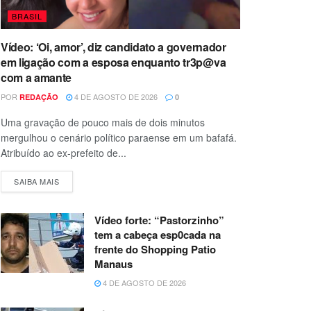
BRASIL
Vídeo: ‘Oi, amor’, diz candidato a governador
em ligação com a esposa enquanto tr3p@va
com a amante
POR
4 DE AGOSTO DE 2026
REDAÇÃO
0
Uma gravação de pouco mais de dois minutos
mergulhou o cenário político paraense em um bafafá.
Atribuído ao ex-prefeito de...
SAIBA MAIS
Vídeo forte: “Pastorzinho”
tem a cabeça esp0cada na
frente do Shopping Patio
Manaus
4 DE AGOSTO DE 2026