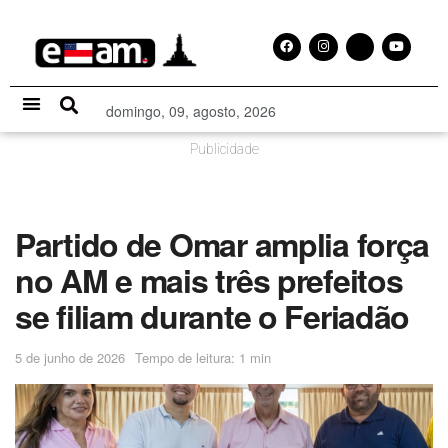
domingo, 09, agosto, 2026
Especial Publicitário
Publicidade
Partido de Omar amplia força
no AM e mais três prefeitos
se filiam durante o Feriadão
5 de junho de 2026
Tempo de leitura: 1 min