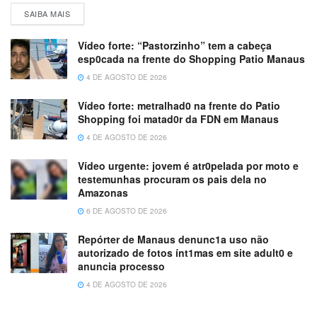
SAIBA MAIS
Vídeo forte: “Pastorzinho” tem a cabeça
esp0cada na frente do Shopping Patio Manaus
4 DE AGOSTO DE 2026
Vídeo forte: metralhad0 na frente do Patio
Shopping foi matad0r da FDN em Manaus
4 DE AGOSTO DE 2026
Vídeo urgente: jovem é atr0pelada por moto e
testemunhas procuram os pais dela no
Amazonas
6 DE AGOSTO DE 2026
Repórter de Manaus denunc1a uso não
autorizado de fotos ínt1mas em site adult0 e
anuncia processo
4 DE AGOSTO DE 2026