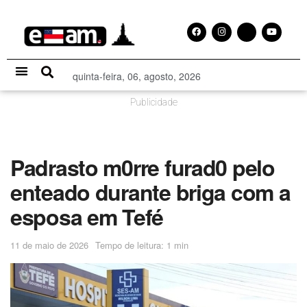
quinta-feira, 06, agosto, 2026
Especial Publicitário
Publicidade
Padrasto m0rre furad0 pelo
enteado durante briga com a
esposa em Tefé
11 de maio de 2026
Tempo de leitura: 1 min