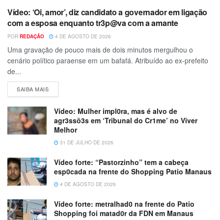
Vídeo: ‘Oi, amor’, diz candidato a governador em ligação
com a esposa enquanto tr3p@va com a amante
POR
REDAÇÃO
4 DE AGOSTO DE 2026
Uma gravação de pouco mais de dois minutos mergulhou o
cenário político paraense em um bafafá. Atribuído ao ex-prefeito
de...
SAIBA MAIS
Vídeo: Mulher impl0ra, mas é alvo de
agr3ssõ3s em ‘Tribunal do Cr1me’ no Viver
Melhor
31 DE JULHO DE 2026
Vídeo forte: “Pastorzinho” tem a cabeça
esp0cada na frente do Shopping Patio Manaus
4 DE AGOSTO DE 2026
Vídeo forte: metralhad0 na frente do Patio
Shopping foi matad0r da FDN em Manaus