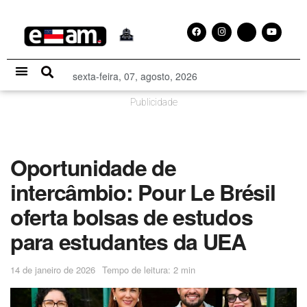
sexta-feira, 07, agosto, 2026
Especial Publicitário
Publicidade
Oportunidade de
intercâmbio: Pour Le Brésil
oferta bolsas de estudos
para estudantes da UEA
14 de janeiro de 2026
Tempo de leitura: 2 min