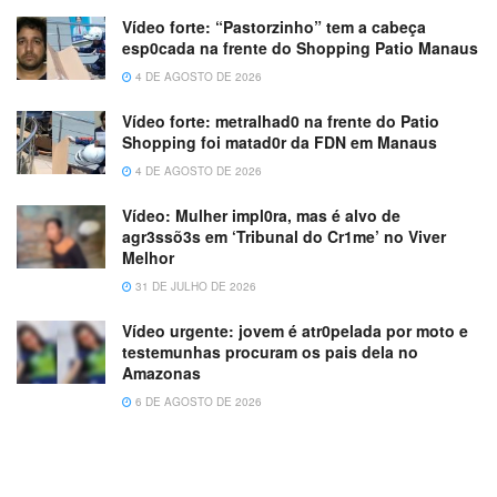
Vídeo forte: “Pastorzinho” tem a cabeça
esp0cada na frente do Shopping Patio Manaus
4 DE AGOSTO DE 2026
Vídeo forte: metralhad0 na frente do Patio
Shopping foi matad0r da FDN em Manaus
4 DE AGOSTO DE 2026
Vídeo: Mulher impl0ra, mas é alvo de
agr3ssõ3s em ‘Tribunal do Cr1me’ no Viver
Melhor
31 DE JULHO DE 2026
Vídeo urgente: jovem é atr0pelada por moto e
testemunhas procuram os pais dela no
Amazonas
6 DE AGOSTO DE 2026