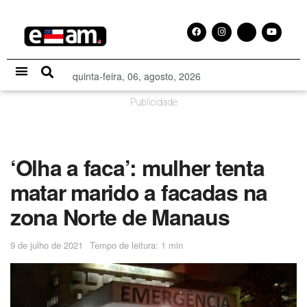
quinta-feira, 06, agosto, 2026
Especial Publicitário
Publicidade
‘Olha a faca’: mulher tenta
matar marido a facadas na
zona Norte de Manaus
9 de julho de 2021
Tempo de leitura: 1 min