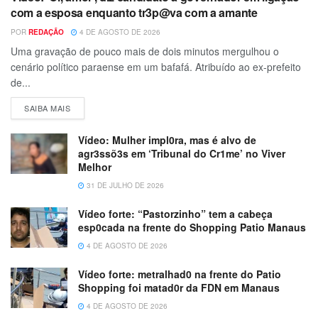
com a esposa enquanto tr3p@va com a amante
POR
REDAÇÃO
4 DE AGOSTO DE 2026
Uma gravação de pouco mais de dois minutos mergulhou o
cenário político paraense em um bafafá. Atribuído ao ex-prefeito
de...
SAIBA MAIS
Vídeo: Mulher impl0ra, mas é alvo de
agr3ssõ3s em ‘Tribunal do Cr1me’ no Viver
Melhor
31 DE JULHO DE 2026
Vídeo forte: “Pastorzinho” tem a cabeça
esp0cada na frente do Shopping Patio Manaus
4 DE AGOSTO DE 2026
Vídeo forte: metralhad0 na frente do Patio
Shopping foi matad0r da FDN em Manaus
4 DE AGOSTO DE 2026