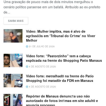
Uma gravação de pouco mais de dois minutos mergulhou o
cenário político paraense em um bafafá. Atribuído ao ex-prefeito
de...
SAIBA MAIS
Vídeo: Mulher impl0ra, mas é alvo de
agr3ssõ3s em ‘Tribunal do Cr1me’ no Viver
Melhor
31 DE JULHO DE 2026
Vídeo forte: “Pastorzinho” tem a cabeça
esp0cada na frente do Shopping Patio Manaus
4 DE AGOSTO DE 2026
Vídeo forte: metralhad0 na frente do Patio
Shopping foi matad0r da FDN em Manaus
4 DE AGOSTO DE 2026
Repórter de Manaus denunc1a uso não
autorizado de fotos ínt1mas em site adult0 e
anuncia processo