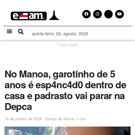
quinta-feira, 06, agosto, 2026
Especial Publicitário
Publicidade
No Manoa, garotinho de 5
anos é esp4nc4d0 dentro de
casa e padrasto vai parar na
Depca
16 de janeiro de 2026
Tempo de leitura: 1 min