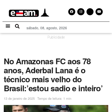
sábado, 08, agosto, 2026
Especial Publicitário
Publicidade
No Amazonas FC aos 78
anos, Aderbal Lana é o
técnico mais velho do
Brasil:’estou sadio e inteiro’
13 de janeiro de 2025
Tempo de leitura: 1 min