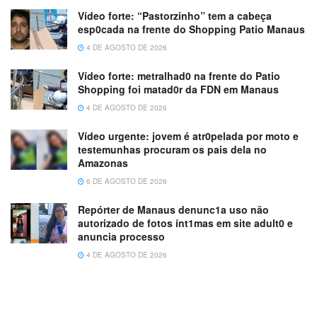
Vídeo forte: “Pastorzinho” tem a cabeça
esp0cada na frente do Shopping Patio Manaus
4 DE AGOSTO DE 2026
Vídeo forte: metralhad0 na frente do Patio
Shopping foi matad0r da FDN em Manaus
4 DE AGOSTO DE 2026
Vídeo urgente: jovem é atr0pelada por moto e
testemunhas procuram os pais dela no
Amazonas
6 DE AGOSTO DE 2026
Repórter de Manaus denunc1a uso não
autorizado de fotos ínt1mas em site adult0 e
anuncia processo
4 DE AGOSTO DE 2026