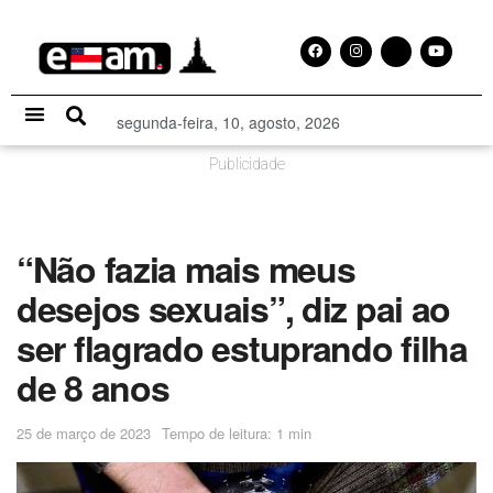
segunda-feira, 10, agosto, 2026
Especial Publicitário
Publicidade
“Não fazia mais meus
desejos sexuais”, diz pai ao
ser flagrado estuprando filha
de 8 anos
25 de março de 2023
Tempo de leitura: 1 min