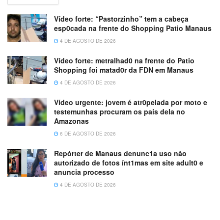
Vídeo forte: “Pastorzinho” tem a cabeça
esp0cada na frente do Shopping Patio Manaus
4 DE AGOSTO DE 2026
Vídeo forte: metralhad0 na frente do Patio
Shopping foi matad0r da FDN em Manaus
4 DE AGOSTO DE 2026
Vídeo urgente: jovem é atr0pelada por moto e
testemunhas procuram os pais dela no
Amazonas
6 DE AGOSTO DE 2026
Repórter de Manaus denunc1a uso não
autorizado de fotos ínt1mas em site adult0 e
anuncia processo
4 DE AGOSTO DE 2026