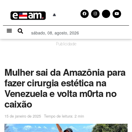
sábado, 08, agosto, 2026
Especial Publicitário
Publicidade
Mulher sai da Amazônia para
fazer cirurgia estética na
Venezuela e volta m0rta no
caixão
15 de janeiro de 2025
Tempo de leitura: 2 min