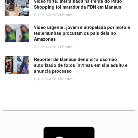
Vídeo forte: metralhad0 na frente do Patio
Shopping foi matad0r da FDN em Manaus
4 DE AGOSTO DE 2026
Vídeo urgente: jovem é atr0pelada por moto e
testemunhas procuram os pais dela no
Amazonas
6 DE AGOSTO DE 2026
Repórter de Manaus denunc1a uso não
autorizado de fotos ínt1mas em site adult0 e
anuncia processo
4 DE AGOSTO DE 2026