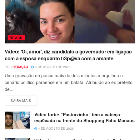
BRASIL
Vídeo: ‘Oi, amor’, diz candidato a governador em ligação
com a esposa enquanto tr3p@va com a amante
POR
REDAÇÃO
4 DE AGOSTO DE 2026
Uma gravação de pouco mais de dois minutos mergulhou o
cenário político paraense em um bafafá. Atribuído ao ex-prefeito
de...
SAIBA MAIS
Vídeo forte: “Pastorzinho” tem a cabeça
esp0cada na frente do Shopping Patio Manaus
4 DE AGOSTO DE 2026