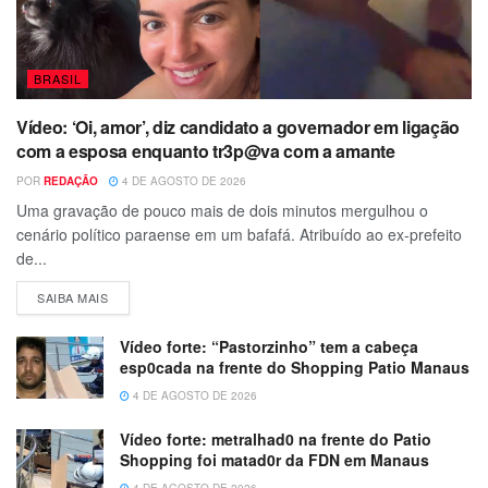
BRASIL
Vídeo: ‘Oi, amor’, diz candidato a governador em ligação
com a esposa enquanto tr3p@va com a amante
POR
REDAÇÃO
4 DE AGOSTO DE 2026
Uma gravação de pouco mais de dois minutos mergulhou o
cenário político paraense em um bafafá. Atribuído ao ex-prefeito
de...
SAIBA MAIS
Vídeo forte: “Pastorzinho” tem a cabeça
esp0cada na frente do Shopping Patio Manaus
4 DE AGOSTO DE 2026
Vídeo forte: metralhad0 na frente do Patio
Shopping foi matad0r da FDN em Manaus
4 DE AGOSTO DE 2026