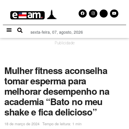
sexta-feira, 07, agosto, 2026
Especial Publicitário
Publicidade
Mulher fitness aconselha
tomar esperma para
melhorar desempenho na
academia “Bato no meu
shake e fica delicioso”
18 de março de 2024
Tempo de leitura: 1 min