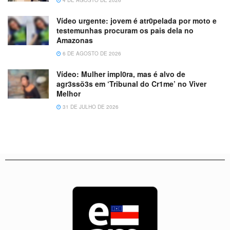
Vídeo urgente: jovem é atr0pelada por moto e
testemunhas procuram os pais dela no
Amazonas
6 DE AGOSTO DE 2026
Vídeo: Mulher impl0ra, mas é alvo de
agr3ssõ3s em ‘Tribunal do Cr1me’ no Viver
Melhor
31 DE JULHO DE 2026