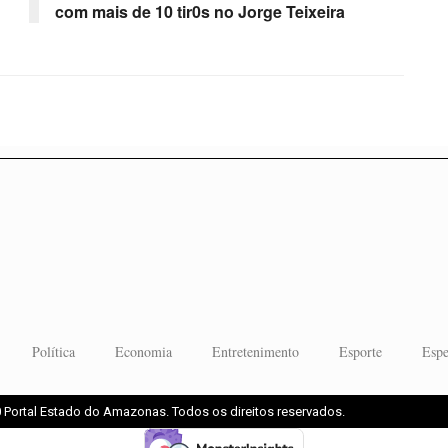
com mais de 10 tir0s no Jorge Teixeira
Política
Economia
Entretenimento
Esporte
Espe
 Portal Estado do Amazonas. Todos os direitos reservados.