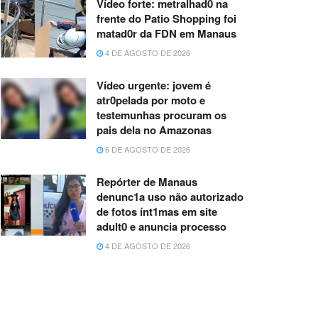
Vídeo forte: metralhad0 na
frente do Patio Shopping foi
matad0r da FDN em Manaus
4 DE AGOSTO DE 2026
Vídeo urgente: jovem é
atr0pelada por moto e
testemunhas procuram os
pais dela no Amazonas
6 DE AGOSTO DE 2026
Repórter de Manaus
denunc1a uso não autorizado
de fotos ínt1mas em site
adult0 e anuncia processo
4 DE AGOSTO DE 2026