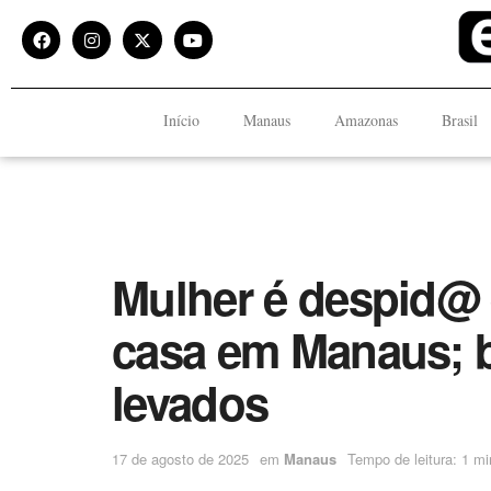
Início
Manaus
Amazonas
Brasil
Mulher é despid@ 
casa em Manaus; b
levados
17 de agosto de 2025
em
Manaus
Tempo de leitura: 1 mi