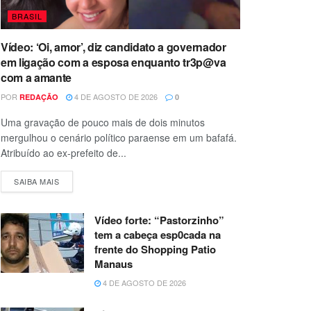
BRASIL
Vídeo: ‘Oi, amor’, diz candidato a governador
em ligação com a esposa enquanto tr3p@va
com a amante
POR
4 DE AGOSTO DE 2026
REDAÇÃO
0
Uma gravação de pouco mais de dois minutos
mergulhou o cenário político paraense em um bafafá.
Atribuído ao ex-prefeito de...
SAIBA MAIS
Vídeo forte: “Pastorzinho”
tem a cabeça esp0cada na
frente do Shopping Patio
Manaus
4 DE AGOSTO DE 2026