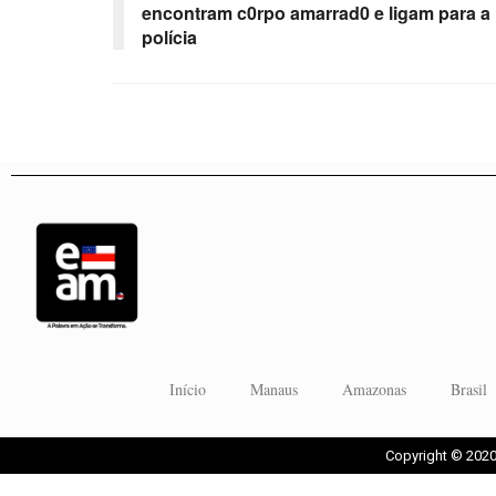
encontram c0rpo amarrad0 e ligam para a
polícia
Início
Manaus
Amazonas
Brasil
Copyright © 2020