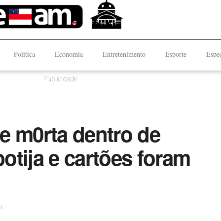
Política
Economia
Entretenimento
Esporte
Espec
Publicidade
e m0rta dentro de
otija e cartões foram
n